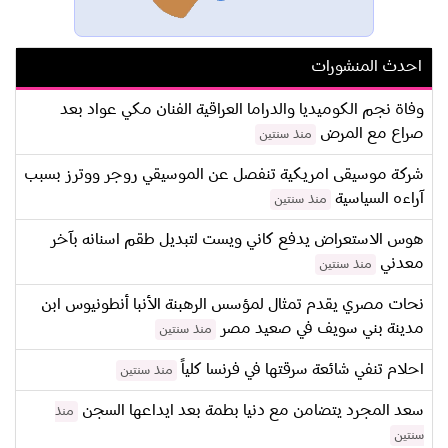
احدث المنشورات
وفاة نجم الكوميديا والدراما العراقية الفنان مكي عواد بعد
صراع مع المرض
منذ سنتين
شركة موسيقى امريكية تنفصل عن الموسيقي روجر ووترز بسبب
آراءه السياسية
منذ سنتين
هوس الاستعراض يدفع كاني ويست لتبديل طقم اسنانه بآخر
معدني
منذ سنتين
نحات مصري يقدم تمثال لمؤسس الرهبنة الأنبا أنطونيوس ابن
مدينة بني سويف في صعيد مصر
منذ سنتين
احلام تنفي شائعة سرقتها في فرنسا كلياً
منذ سنتين
سعد المجرد يتضامن مع دنيا بطمة بعد ايداعها السجن
منذ
سنتين