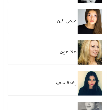
ميمي كين
هلا عون
رغدة سعيد