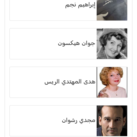
إبراهيم نجم
جوان هيكسون
هدى المهتدي الريس
مجدي رشوان