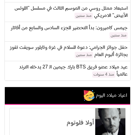
استبعاد ممثل روسي من الموسم الثالث في مسلسل "اللوتس
الأبيض" الامريكي
منذ سنتين
جيمس كاميرون: بدأ التحضير للجزء السادس والسابع من أفاتار
منذ سنتين
حفل جوائز الجرامي: دعوة للسلام في غزة وتايلور سويفت تفوز
بجائزة ألبوم العام
منذ سنتين
عيد ميلاد عضو فريق BTS بارك جيمين الـ 27 يدخله الترند
عالمياً
منذ 4 سنوات
اعياد ميلاد اليوم
أولا فلوتوم