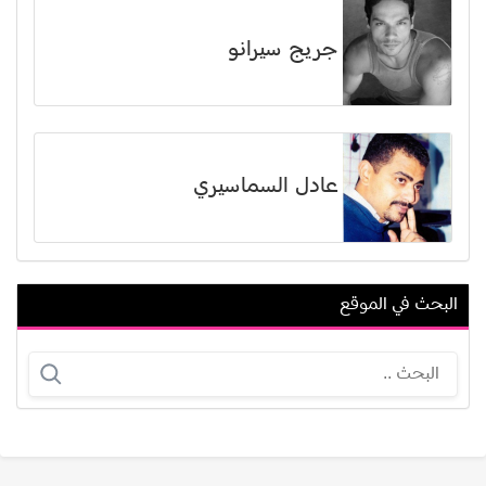
جريج سيرانو
عادل السماسيري
البحث في الموقع
دومينيك حوراني
عمر الحداد