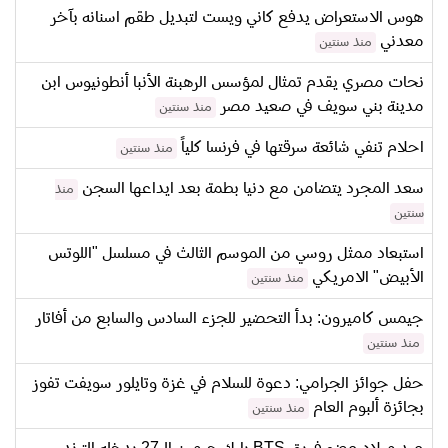
هوس الاستعراض يدفع كاني ويست لتبديل طقم اسنانه بآخر
معدني
منذ سنتين
نحات مصري يقدم تمثال لمؤسس الرهبنة الأنبا أنطونيوس ابن
مدينة بني سويف في صعيد مصر
منذ سنتين
احلام تنفي شائعة سرقتها في فرنسا كلياً
منذ سنتين
سعد المجرد يتضامن مع دنيا بطمة بعد ايداعها السجن
منذ
سنتين
استبعاد ممثل روسي من الموسم الثالث في مسلسل "اللوتس
الأبيض" الامريكي
منذ سنتين
جيمس كاميرون: بدأ التحضير للجزء السادس والسابع من أفاتار
منذ سنتين
حفل جوائز الجرامي: دعوة للسلام في غزة وتايلور سويفت تفوز
بجائزة ألبوم العام
منذ سنتين