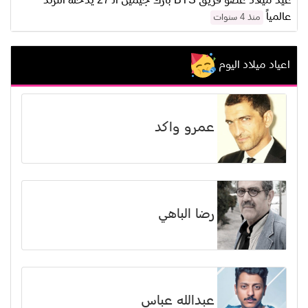
عيد ميلاد عضو فريق BTS بارك جيمين الـ 27 يدخله الترند
عالمياً
منذ 4 سنوات
اعياد ميلاد اليوم
عمرو واكد
رضا الباهي
عبدالله عباس