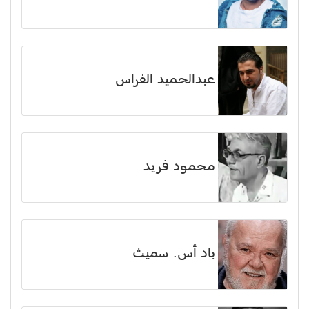
عبدالحميد الفراس
محمود فريد
باد أس. سميث