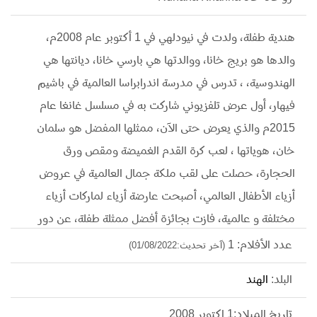
هندية طفلة، ولدت في نيودلهي في 1 أكتوبر عام 2008م،
والدها هو بريج خانا، ووالدتها هي بارسي خانا، ديانتها هي
الهندوسية، ، تدرس في مدرسة اندرابراسا العالمية في باشيم
فيهار، أول عرض تلفزيوني شاركت به في مسلسل غانغا عام
2015م والذي يعرض حتى الآن، ممثلها المفضل هو سلمان
خان، هوياتها ، لعب كرة القدم الغميضة ومقص ورق
الحجارة، حصلت على لقب ملكة جمال العالمية في عروض
أزياء الأطفال العالمي، أصبحت عارضة أزياء لماركات أزياء
مختلفة و عالمية، فازت بجائزة أفضل ممثلة طفلة، عن دور
جانجا في مسلسل قدري بلا لون، حتى بعد انتهاء دورها الأول
عدد الأفلام: 1
(آخر تحديث:01/08/2022)
عادت لتقدم دور كريشنا ابنة غانجا وساجار بنفس المسلسل،
البلد:
الهند
فازت أيضا بجائزة نجمة واعدة طفلة من جوائز تيلي الهندية .
تاريخ الميلاد:1 اكتوبر 2008