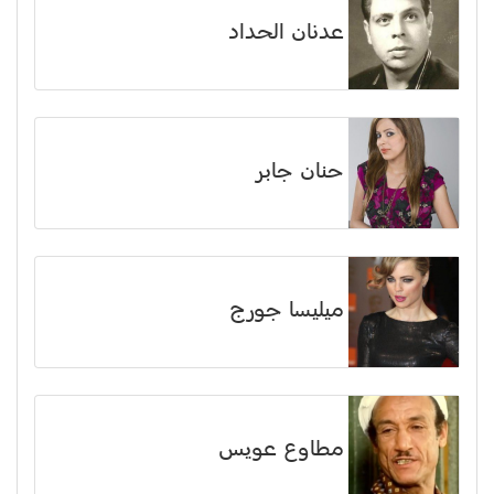
عدنان الحداد
حنان جابر
ميليسا جورج
مطاوع عويس