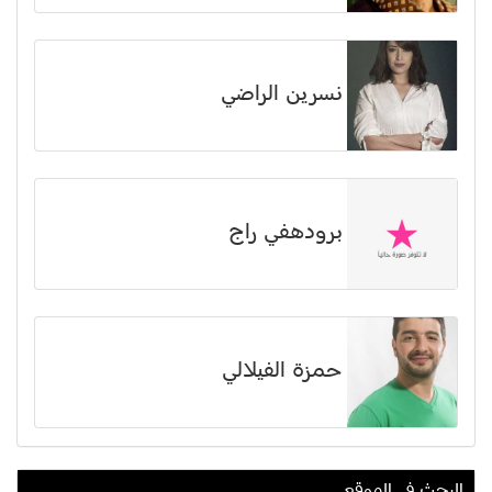
نسرين الراضي
برودهفي راج
حمزة الفيلالي
البحث في الموقع