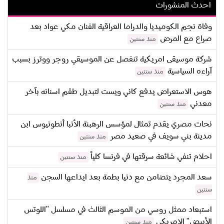
احدث المنشورات
وفاة نجم الكوميديا والدراما العراقية الفنان مكي عواد بعد
صراع مع المرض
منذ سنتين
شركة موسيقى امريكية تنفصل عن الموسيقي روجر ووترز بسبب
آراءه السياسية
منذ سنتين
هوس الاستعراض يدفع كاني ويست لتبديل طقم اسنانه بآخر
معدني
منذ سنتين
نحات مصري يقدم تمثال لمؤسس الرهبنة الأنبا أنطونيوس ابن
مدينة بني سويف في صعيد مصر
منذ سنتين
احلام تنفي شائعة سرقتها في فرنسا كلياً
منذ سنتين
سعد المجرد يتضامن مع دنيا بطمة بعد ايداعها السجن
منذ
سنتين
استبعاد ممثل روسي من الموسم الثالث في مسلسل "اللوتس
الأبيض" الامريكي
منذ سنتين