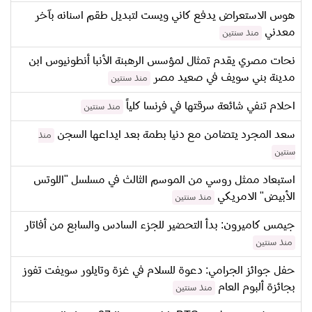
هوس الاستعراض يدفع كاني ويست لتبديل طقم اسنانه بآخر
معدني
منذ سنتين
نحات مصري يقدم تمثال لمؤسس الرهبنة الأنبا أنطونيوس ابن
مدينة بني سويف في صعيد مصر
منذ سنتين
احلام تنفي شائعة سرقتها في فرنسا كلياً
منذ سنتين
سعد المجرد يتضامن مع دنيا بطمة بعد ايداعها السجن
منذ
سنتين
استبعاد ممثل روسي من الموسم الثالث في مسلسل "اللوتس
الأبيض" الامريكي
منذ سنتين
جيمس كاميرون: بدأ التحضير للجزء السادس والسابع من أفاتار
منذ سنتين
حفل جوائز الجرامي: دعوة للسلام في غزة وتايلور سويفت تفوز
بجائزة ألبوم العام
منذ سنتين