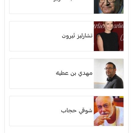
تشارليز ثيرون
مهدي بن عطية
شوقي حجاب