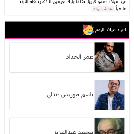
عيد ميلاد عضو فريق BTS بارك جيمين الـ 27 يدخله الترند
عالمياً
منذ 4 سنوات
اعياد ميلاد اليوم
عمر الحداد
باسم موريس عدلي
محمد عبدالعزيز