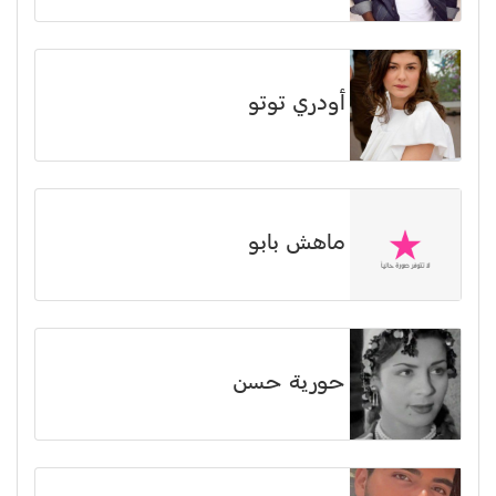
أودري توتو
ماهش بابو
حورية حسن