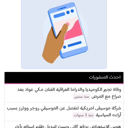
احدث المنشورات
وفاة نجم الكوميديا والدراما العراقية الفنان مكي عواد بعد
صراع مع المرض
منذ سنتين
شركة موسيقى امريكية تنفصل عن الموسيقي روجر ووترز بسبب
آراءه السياسية
منذ 3 سنوات
هوس الاستعراض يدفع كاني ويست لتبديل طقم اسنانه بآخر