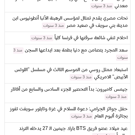
معدني
منذ 3 سنوات
نحات مصري يقدم تمثال لمؤسس الرهبنة الأنبا أنطونيوس ابن
مدينة بني سويف في صعيد مصر
منذ 3 سنوات
احلام تنفي شائعة سرقتها في فرنسا كلياً
منذ 3 سنوات
سعد المجرد يتضامن مع دنيا بطمة بعد ايداعها السجن
منذ 3
سنوات
استبعاد ممثل روسي من الموسم الثالث في مسلسل "اللوتس
الأبيض" الامريكي
منذ 3 سنوات
جيمس كاميرون: بدأ التحضير للجزء السادس والسابع من أفاتار
منذ 3 سنوات
حفل جوائز الجرامي: دعوة للسلام في غزة وتايلور سويفت تفوز
بجائزة ألبوم العام
منذ 3 سنوات
عيد ميلاد عضو فريق BTS بارك جيمين الـ 27 يدخله الترند