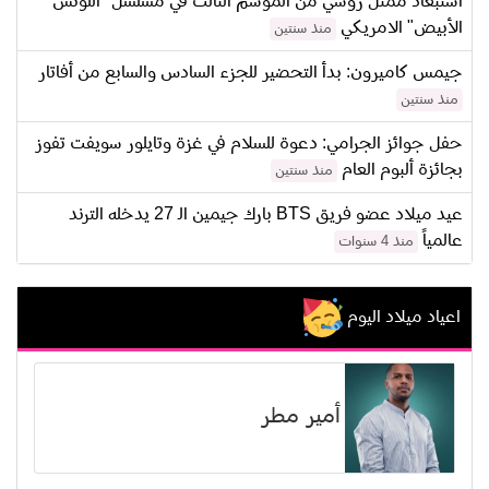
استبعاد ممثل روسي من الموسم الثالث في مسلسل "اللوتس
الأبيض" الامريكي
منذ سنتين
جيمس كاميرون: بدأ التحضير للجزء السادس والسابع من أفاتار
منذ سنتين
حفل جوائز الجرامي: دعوة للسلام في غزة وتايلور سويفت تفوز
بجائزة ألبوم العام
منذ سنتين
عيد ميلاد عضو فريق BTS بارك جيمين الـ 27 يدخله الترند
عالمياً
منذ 4 سنوات
اعياد ميلاد اليوم
أمير مطر