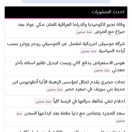
احدث المنشورات
وفاة نجم الكوميديا والدراما العراقية الفنان مكي عواد بعد
صراع مع المرض
منذ سنتين
شركة موسيقى امريكية تنفصل عن الموسيقي روجر ووترز بسبب
آراءه السياسية
منذ سنتين
هوس الاستعراض يدفع كاني ويست لتبديل طقم اسنانه بآخر
معدني
منذ سنتين
نحات مصري يقدم تمثال لمؤسس الرهبنة الأنبا أنطونيوس ابن
مدينة بني سويف في صعيد مصر
منذ سنتين
احلام تنفي شائعة سرقتها في فرنسا كلياً
منذ سنتين
سعد المجرد يتضامن مع دنيا بطمة بعد ايداعها السجن
منذ
سنتين