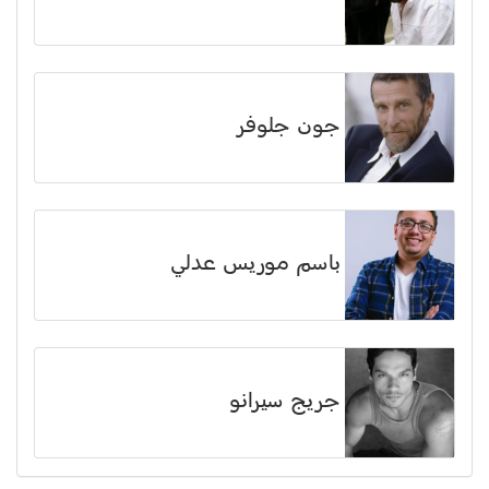
جون جلوفر
باسم موريس عدلي
جريج سيرانو