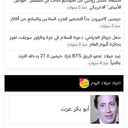
استبعاد ممثل روسي من الموسم الثالث في مسلسل "اللوتس
الأبيض" الامريكي
منذ 3 سنوات
جيمس كاميرون: بدأ التحضير للجزء السادس والسابع من أفاتار
منذ 3 سنوات
حفل جوائز الجرامي: دعوة للسلام في غزة وتايلور سويفت تفوز
بجائزة ألبوم العام
منذ 3 سنوات
عيد ميلاد عضو فريق BTS بارك جيمين الـ 27 يدخله الترند
عالمياً
منذ 4 سنوات
اعياد ميلاد اليوم
أبو بكر عزت