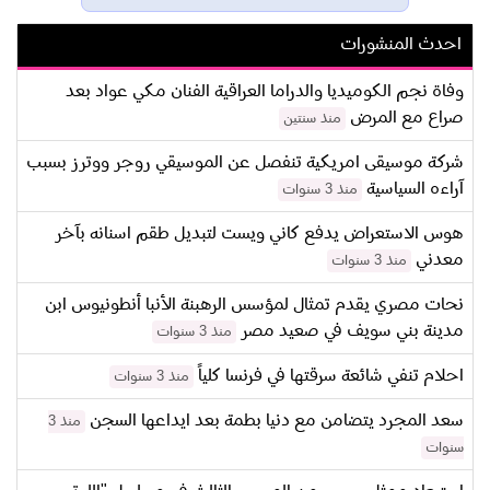
احدث المنشورات
وفاة نجم الكوميديا والدراما العراقية الفنان مكي عواد بعد
صراع مع المرض
منذ سنتين
شركة موسيقى امريكية تنفصل عن الموسيقي روجر ووترز بسبب
آراءه السياسية
منذ 3 سنوات
هوس الاستعراض يدفع كاني ويست لتبديل طقم اسنانه بآخر
معدني
منذ 3 سنوات
نحات مصري يقدم تمثال لمؤسس الرهبنة الأنبا أنطونيوس ابن
مدينة بني سويف في صعيد مصر
منذ 3 سنوات
احلام تنفي شائعة سرقتها في فرنسا كلياً
منذ 3 سنوات
سعد المجرد يتضامن مع دنيا بطمة بعد ايداعها السجن
منذ 3
سنوات