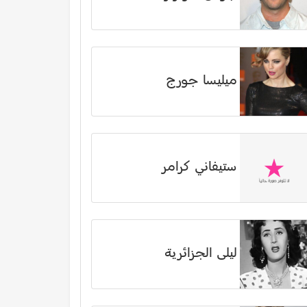
ميليسا جورج
ستيفاني كرامر
ليلى الجزائرية