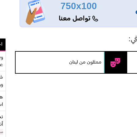
750x100
تواصل معنا
ي:
اح
وف
ممثلون من لبنان
عو
شر
وو
هو
اس
نح
أن
سن