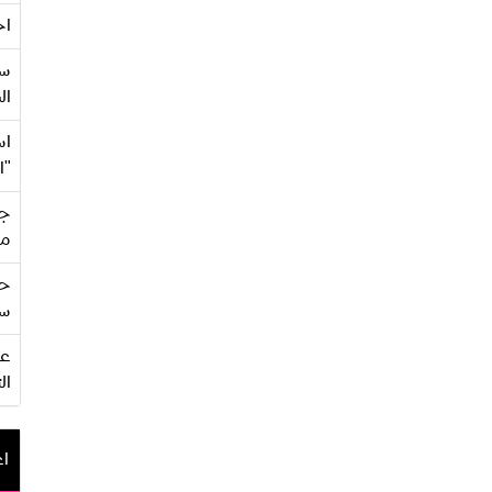
اح
سع
ال
اس
"ا
جي
من
حف
سو
ال
اع