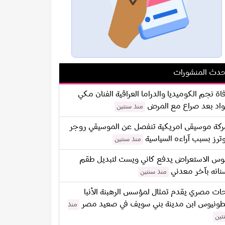
دث المنشورات
اة نجم الكوميديا والدراما العراقية الفنان مكي
اد بعد صراع مع المرض
منذ سنتين
كة موسيقى امريكية تنفصل عن الموسيقي روجر
ترز بسبب آراءه السياسية
منذ سنتين
س الاستعراض يدفع كاني ويست لتبديل طقم
نانه بآخر معدني
منذ سنتين
ات مصري يقدم تمثال لمؤسس الرهبنة الأنبا
طونيوس ابن مدينة بني سويف في صعيد مصر
منذ
تين