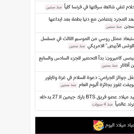
لام تنفي شائعة سرقتها في فرنسا كلياً
منذ سنتين
د المجرد يتضامن مع دنيا بطمة بعد ايداعها
سجن
منذ سنتين
تبعاد ممثل روسي من الموسم الثالث في مسلسل
للوتس الأبيض" الامريكي
منذ سنتين
مس كاميرون: بدأ التحضير للجزء السادس والسابع
 أفاتار
منذ سنتين
ل جوائز الجرامي: دعوة للسلام في غزة وتايلور
يفت تفوز بجائزة ألبوم العام
منذ سنتين
عيد ميلاد عضو فريق BTS بارك جيمين الـ 27 يدخله
ترند عالمياً
منذ 4 سنوات
ياد ميلاد اليوم