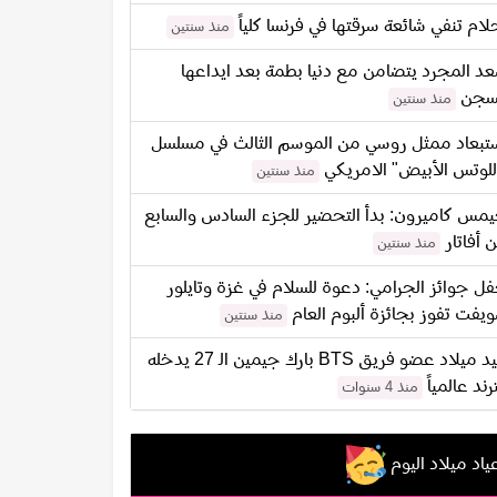
لام تنفي شائعة سرقتها في فرنسا كلياً
منذ سنتين
د المجرد يتضامن مع دنيا بطمة بعد ايداعها
سجن
منذ سنتين
تبعاد ممثل روسي من الموسم الثالث في مسلسل
للوتس الأبيض" الامريكي
منذ سنتين
مس كاميرون: بدأ التحضير للجزء السادس والسابع
 أفاتار
منذ سنتين
ل جوائز الجرامي: دعوة للسلام في غزة وتايلور
يفت تفوز بجائزة ألبوم العام
منذ سنتين
عيد ميلاد عضو فريق BTS بارك جيمين الـ 27 يدخله
ترند عالمياً
منذ 4 سنوات
ياد ميلاد اليوم