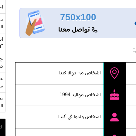
اح
750x100
سع
ال
تواصل معنا
اس
"ا
جي
من
اشخاص من دولة كندا
حف
سو
اشخاص مواليد 1994
ال
اشخاص ولدوا في كندا
اع