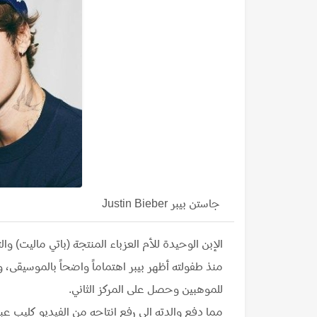
جاستن بيبر Justin Bieber
الإبن الوحيدة للأم العزباء المنتجة (باتي ماليت) 
منذ طفولته أظهر بيبر اهتماماً واضحاً بالموسيقى،
للموهبين وحصل على المركز الثاني.
مما دفع والدته إلى رفع إنتاجه من الفيديو كليب ع