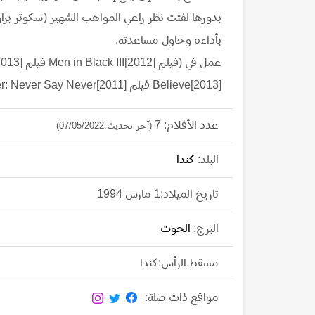
بدورها لفتت نظر راعي المواهب الشهير (سكوتر براو
بأداءه وحاول مساعدته.
Believe[2013] فيلم Justin Bieber: Never Say Never[2011] ﺑﺮﻧﺎﻣﺞ Saturday Night Live[1975]).
عدد الأفلام: 7
(آخر تحديث:07/05/2022)
البلد:
كندا
تاريخ الميلاد:1 مارس 1994
البرج:
الحوت
مسقط الرأس:كندا
مواقع ذات صلة: