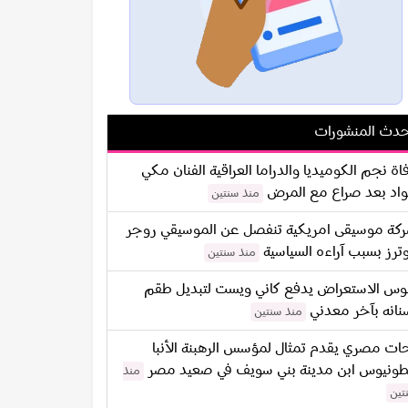
دث المنشورات
اة نجم الكوميديا والدراما العراقية الفنان مكي
اد بعد صراع مع المرض
منذ سنتين
كة موسيقى امريكية تنفصل عن الموسيقي روجر
ترز بسبب آراءه السياسية
منذ سنتين
س الاستعراض يدفع كاني ويست لتبديل طقم
نانه بآخر معدني
منذ سنتين
ات مصري يقدم تمثال لمؤسس الرهبنة الأنبا
طونيوس ابن مدينة بني سويف في صعيد مصر
منذ
تين