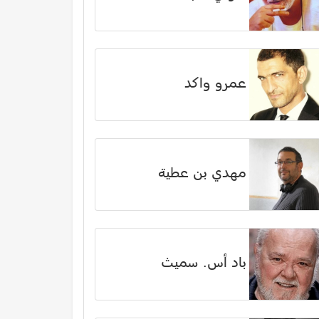
عمرو واكد
مهدي بن عطية
باد أس. سميث