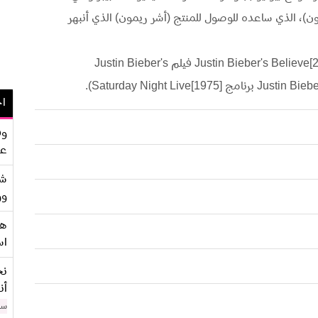
ن)، الذي ساعده للوصول للمنتج (أشر ريمون) الذي أنبهر
عمل في (فيلم Men in Black III[2012] فيلم Justin Bieber's Believe[2013] فيلم Justin Bieber's
اح
وف
عو
شر
وو
هو
اس
نح
أن
سن