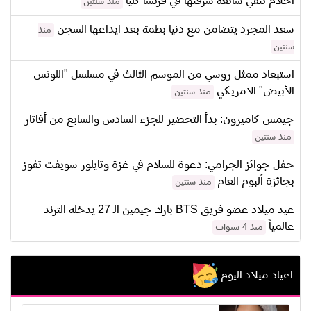
احلام تنفي شائعة سرقتها في فرنسا كلياً
منذ سنتين
سعد المجرد يتضامن مع دنيا بطمة بعد ايداعها السجن
منذ
سنتين
استبعاد ممثل روسي من الموسم الثالث في مسلسل "اللوتس
الأبيض" الامريكي
منذ سنتين
جيمس كاميرون: بدأ التحضير للجزء السادس والسابع من أفاتار
منذ سنتين
حفل جوائز الجرامي: دعوة للسلام في غزة وتايلور سويفت تفوز
بجائزة ألبوم العام
منذ سنتين
عيد ميلاد عضو فريق BTS بارك جيمين الـ 27 يدخله الترند
عالمياً
منذ 4 سنوات
اعياد ميلاد اليوم