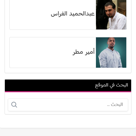
عبدالحميد الفراس
أمير مطر
البحث في الموقع
تشارليز ثيرون
رضا الباهي