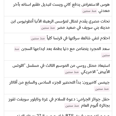
هوس الاستعراض يدفع كاني ويست لتبديل طقم اسنانه بآخر
معدني
منذ سنتين
نحات مصري يقدم تمثال لمؤسس الرهبنة الأنبا أنطونيوس ابن
مدينة بني سويف في صعيد مصر
منذ سنتين
احلام تنفي شائعة سرقتها في فرنسا كلياً
منذ سنتين
سعد المجرد يتضامن مع دنيا بطمة بعد ايداعها السجن
منذ
سنتين
استبعاد ممثل روسي من الموسم الثالث في مسلسل "اللوتس
الأبيض" الامريكي
منذ سنتين
جيمس كاميرون: بدأ التحضير للجزء السادس والسابع من أفاتار
منذ سنتين
حفل جوائز الجرامي: دعوة للسلام في غزة وتايلور سويفت تفوز
بجائزة ألبوم العام
منذ سنتين