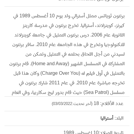
برنتون ثوياتس ممثل أسترالي ولد يوم 10 أغسطس 1989 في
كيرنز، كوينزلاند، أستراليا. تخرج برنتون في مدرسة كارينز
الثانوية عام 2006. درس برنتون التمثيل في جامعة كوينزلاند
للتكنولوجيا وتخرج في هذه الجامعة عام 2010. سافر برنتون
لسيدني من أجل اللحاق بحلمه في التمثيل وتمكن من
المشاركة في المسلسل الشهير (Home and Away). قام برنتون
بالتمثيل في أول فيلم له (Charge Over You) وكان هذا قبل
تخرجه مباشرة عام 2010. في عام 2011 شارك برنتون في
مسلسل (Sea Patrol) حيث قام بدور ليج سكاربيا، وفي العام
ذاته شارك في مسلسل (SLiDE) حيث قام بدور لوك. شهد عام
عدد الأفلام: 18
(آخر تحديث:03/03/2022)
2014 سطوع نجم برنتون حيث شارك في أكثر من 5 أفلام
البلد:
أستراليا
ولكن كان أشهرها فيلم (The Signal) وفيلم (Maleficent)
و(The Giver).
تاريخ الميلاد:10 اغسطس 1989