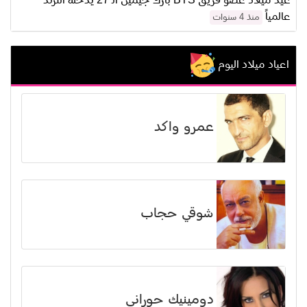
عيد ميلاد عضو فريق BTS بارك جيمين الـ 27 يدخله الترند
عالمياً
منذ 4 سنوات
اعياد ميلاد اليوم
عمرو واكد
شوقي حجاب
دومينيك حوراني