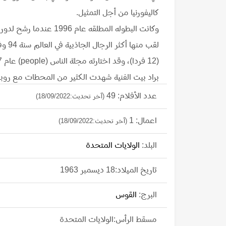
كاليفورنيا من أجل التمثيل.
براد بيت الفنية شهدت الكثير من المحطات مع روب
واضحة حقق من خلالها الشهرة ولعل التنوع في الأدوا
عدد الأفلام: 49
(آخر تحديث:18/09/2022)
الكبار دفع به للمنافسة وقاده للعمل في أفلام سينمائية مميزة من
اعمال: 1
(آخر تحديث:18/09/2022)
Fight Club Fight Club [1999]
Years a Slave [2013]
البلد:
الولايات المتحدة
تاريخ الميلاد:18 ديسمبر 1963
Se7en [1995]
وفاز عن فيلم (Once Upon a Time... In Hollywood) بجائزة الأوسكار أفضل ممثل مساعد عام 2020.
البرج:
القوس
مسقط الرأس:الولايات المتحدة