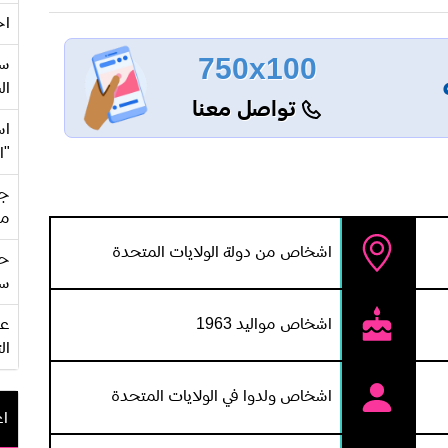
اح
750x100
سع
ال
تواصل معنا
اس
"ا
جي
من
اشخاص من دولة الولايات المتحدة
حف
سو
اشخاص مواليد 1963
ال
اشخاص ولدوا في الولايات المتحدة
اع