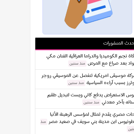
دث المنشورات
اة نجم الكوميديا والدراما العراقية الفنان مكي
اد بعد صراع مع المرض
منذ سنتين
كة موسيقى امريكية تنفصل عن الموسيقي روجر
ترز بسبب آراءه السياسية
منذ سنتين
س الاستعراض يدفع كاني ويست لتبديل طقم
نانه بآخر معدني
منذ سنتين
ات مصري يقدم تمثال لمؤسس الرهبنة الأنبا
طونيوس ابن مدينة بني سويف في صعيد مصر
منذ
تين