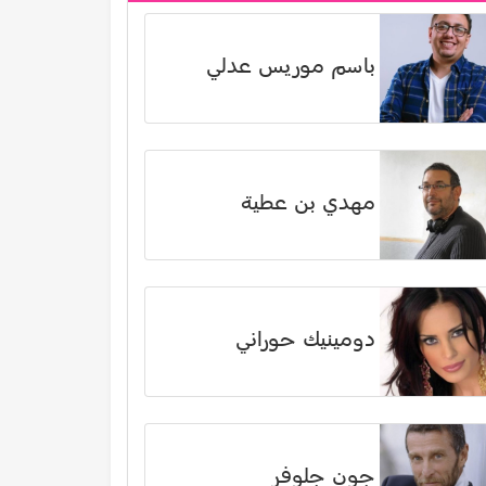
باسم موريس عدلي
مهدي بن عطية
دومينيك حوراني
جون جلوفر