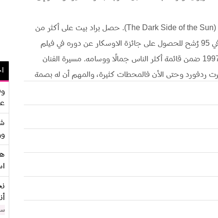
وكانت البطوله المطلقه عام 1996 عندما رشح لدور (The Dark Side of the Sun). حصل براد بيت على أكثر من
لقب منها أكثر الرجال الجاذبية في العالم سنة 94 وفي 95 رُشح للحصول على جائزة الاوسكار عن دوره في فيلم
(12 فردا)، وقد اختارته مجلة الناس (people) عام 1997 ضمن قائمة أكثر الناس جمالًا ووسامه. مسيرة الفنان
اح
رت ردفورد وحتى الأن فالمحطات كثيرة، والمهم أن له بصمة
ر أوصله إلى مرتبة بارزة في الساحة الفنية، وإعجابه بالنجوم
وف
عو
 أشهرها The Departed [2006]
شر
وو
هو
اس
نح
أن
سن