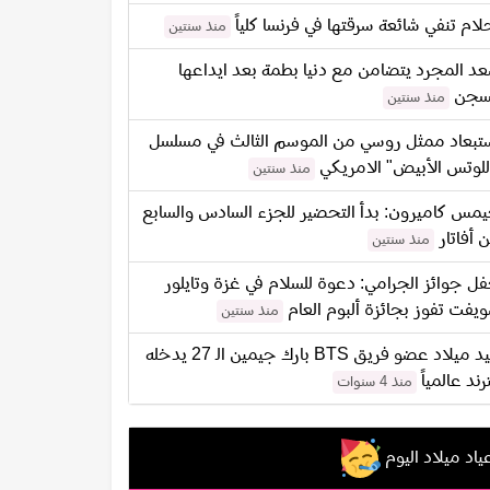
لام تنفي شائعة سرقتها في فرنسا كلياً
منذ سنتين
د المجرد يتضامن مع دنيا بطمة بعد ايداعها
سجن
منذ سنتين
تبعاد ممثل روسي من الموسم الثالث في مسلسل
للوتس الأبيض" الامريكي
منذ سنتين
مس كاميرون: بدأ التحضير للجزء السادس والسابع
 أفاتار
منذ سنتين
ل جوائز الجرامي: دعوة للسلام في غزة وتايلور
يفت تفوز بجائزة ألبوم العام
منذ سنتين
عيد ميلاد عضو فريق BTS بارك جيمين الـ 27 يدخله
ترند عالمياً
منذ 4 سنوات
ياد ميلاد اليوم