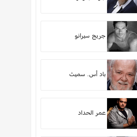
جريج سيرانو
باد أس. سميث
عمر الحداد