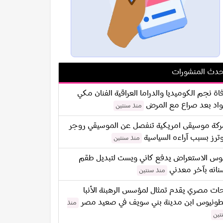
دث المنشورات
اة نجم الكوميديا والدراما العراقية الفنان مكي
اد بعد صراع مع المرض
منذ سنتين
كة موسيقى امريكية تنفصل عن الموسيقي روجر
ترز بسبب آراءه السياسية
منذ سنتين
س الاستعراض يدفع كاني ويست لتبديل طقم
نانه بآخر معدني
منذ سنتين
ات مصري يقدم تمثال لمؤسس الرهبنة الأنبا
طونيوس ابن مدينة بني سويف في صعيد مصر
منذ
تين