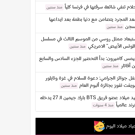
لام تنفي شائعة سرقتها في فرنسا كلياً
منذ سنتين
د المجرد يتضامن مع دنيا بطمة بعد ايداعها
سجن
منذ سنتين
تبعاد ممثل روسي من الموسم الثالث في مسلسل
للوتس الأبيض" الامريكي
منذ سنتين
مس كاميرون: بدأ التحضير للجزء السادس والسابع
 أفاتار
منذ سنتين
ل جوائز الجرامي: دعوة للسلام في غزة وتايلور
يفت تفوز بجائزة ألبوم العام
منذ سنتين
عيد ميلاد عضو فريق BTS بارك جيمين الـ 27 يدخله
ترند عالمياً
منذ 4 سنوات
ياد ميلاد اليوم