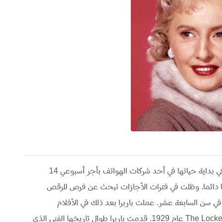
ممثلة أمريكية ولدت في بروكلين، نيويورك. عملت في بداية حياتها في أحد شركات الهواتف بأجر أسبوعي 14
ا دائما. وظلت في فترات الأجازات تبحث عن فرص للرقص
 سن السابعة عشر. عملت باربرا بعد ذلك في الأفلام
السينمائية وكانت بدايتها الحقيقية في فيلم The Locked Door عام 1929. قدمت باربرا طوال تاريخها الفني الذي