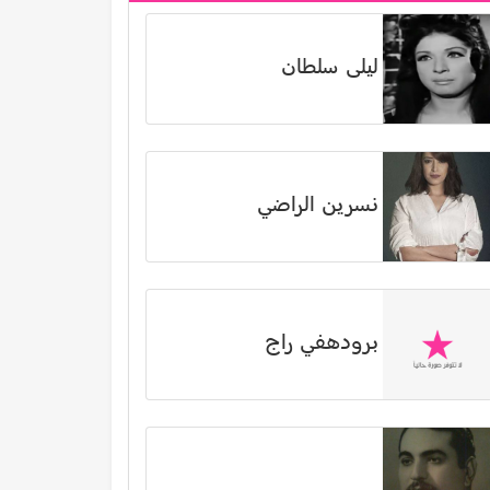
ليلى سلطان
نسرين الراضي
برودهفي راج