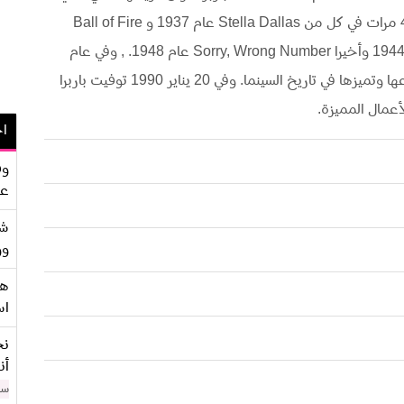
امتد لأكثر من 50 عاما وترشحت لجائزة الأوسكار 4 مرات في كل من Stella Dallas عام 1937 و Ball of Fire
عام 1941 و الفيلم الرائع Double Indemnity عام 1944 وأخيرا Sorry, Wrong Number عام 1948. , وفي عام
1982 تم منحها جائزة الاوسكار الشرفية نظرا لابداعها وتميزها في تاريخ السينما. وفي 20 يناير 1990 توفيت باربرا
أعمال المميزة.
اح
وف
عو
شر
وو
هو
اس
نح
أن
سن