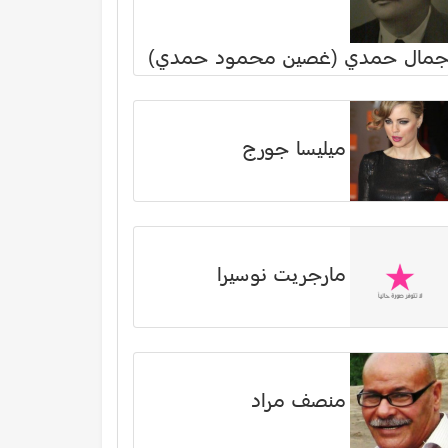
مال حمدي (غصين محمود حمدي)
ميليسا جورج
مارجريت نوسيرا
منصف مراد