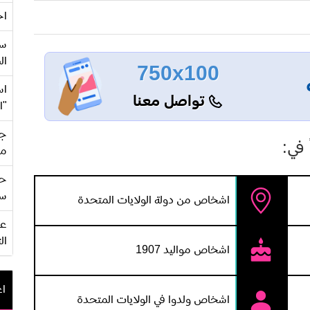
اح
سع
ال
750x100
اس
تواصل معنا
"ا
جي
 في:
من
حف
سو
اشخاص من دولة الولايات المتحدة
ال
اشخاص مواليد 1907
اع
اشخاص ولدوا في الولايات المتحدة