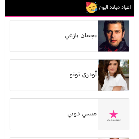
اعياد ميلاد اليوم
بجمان بازغي
أودري توتو
ميسي دوتي