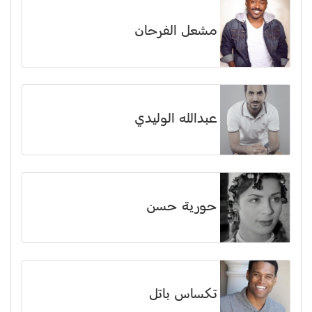
مشعل الفرحان
عبدالله الوليدي
حورية حسن
تكساس باتل