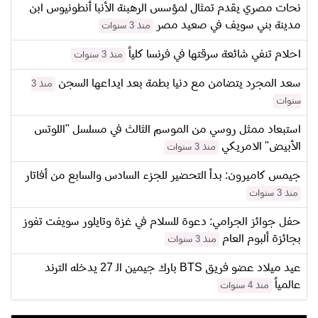
نحات مصري يقدم تمثال لمؤسس الرهبنة الأنبا أنطونيوس ابن
مدينة بني سويف في صعيد مصر
منذ 3 سنوات
احلام تنفي شائعة سرقتها في فرنسا كلياً
منذ 3 سنوات
سعد المجرد يتضامن مع دنيا بطمة بعد ايداعها السجن
منذ 3
سنوات
استبعاد ممثل روسي من الموسم الثالث في مسلسل "اللوتس
الأبيض" الامريكي
منذ 3 سنوات
جيمس كاميرون: بدأ التحضير للجزء السادس والسابع من أفاتار
منذ 3 سنوات
حفل جوائز الجرامي: دعوة للسلام في غزة وتايلور سويفت تفوز
بجائزة ألبوم العام
منذ 3 سنوات
عيد ميلاد عضو فريق BTS بارك جيمين الـ 27 يدخله الترند
عالمياً
منذ 4 سنوات