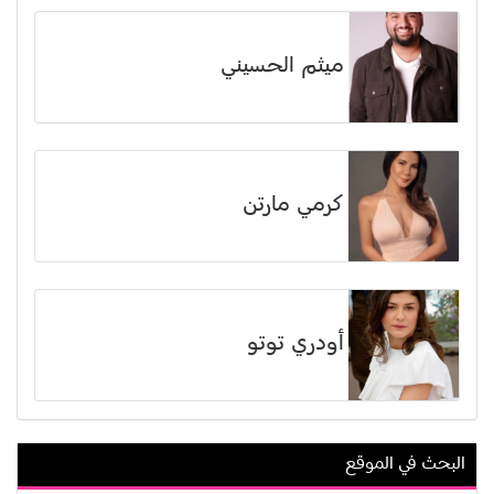
ميثم الحسيني
كرمي مارتن
أودري توتو
البحث في الموقع
بيل سكارسجارد