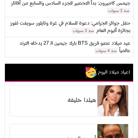
جيمس كاميرون: بدأ التحضير للجزء السادس والسابع من أفاتار
منذ 3 سنوات
حفل جوائز الجرامي: دعوة للسلام في غزة وتايلور سويفت تفوز
بجائزة ألبوم العام
منذ 3 سنوات
عيد ميلاد عضو فريق BTS بارك جيمين الـ 27 يدخله الترند
عالمياً
منذ 4 سنوات
اعياد ميلاد اليوم
هيلدا خليفة