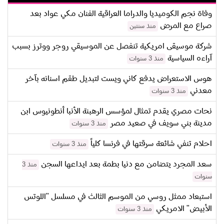
وفاة نجم الكوميديا والدراما العراقية الفنان مكي عواد بعد
صراع مع المرض
منذ سنتين
شركة موسيقى امريكية تنفصل عن الموسيقي روجر ووترز بسبب
آراءه السياسية
منذ 3 سنوات
هوس الاستعراض يدفع كاني ويست لتبديل طقم اسنانه بآخر
معدني
منذ 3 سنوات
نحات مصري يقدم تمثال لمؤسس الرهبنة الأنبا أنطونيوس ابن
مدينة بني سويف في صعيد مصر
منذ 3 سنوات
احلام تنفي شائعة سرقتها في فرنسا كلياً
منذ 3 سنوات
سعد المجرد يتضامن مع دنيا بطمة بعد ايداعها السجن
منذ 3
سنوات
استبعاد ممثل روسي من الموسم الثالث في مسلسل "اللوتس
الأبيض" الامريكي
منذ 3 سنوات