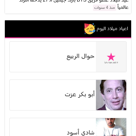
عيد ميلاد عضو فريق BTS بارك جيمين الـ 27 يدخله الترند
عالمياً
منذ 4 سنوات
اعياد ميلاد اليوم
حوال الربيع
أبو بكر عزت
شادي أسود