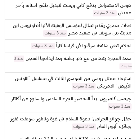
هوس الاستعراض يدفع كاني ويست لتبديل طقم اسنانه بآخر
معدني
منذ 3 سنوات
نحات مصري يقدم تمثال لمؤسس الرهبنة الأنبا أنطونيوس ابن
مدينة بني سويف في صعيد مصر
منذ 3 سنوات
احلام تنفي شائعة سرقتها في فرنسا كلياً
منذ 3 سنوات
سعد المجرد يتضامن مع دنيا بطمة بعد ايداعها السجن
منذ 3
سنوات
استبعاد ممثل روسي من الموسم الثالث في مسلسل "اللوتس
الأبيض" الامريكي
منذ 3 سنوات
جيمس كاميرون: بدأ التحضير للجزء السادس والسابع من أفاتار
منذ 3 سنوات
حفل جوائز الجرامي: دعوة للسلام في غزة وتايلور سويفت تفوز
بجائزة ألبوم العام
منذ 3 سنوات