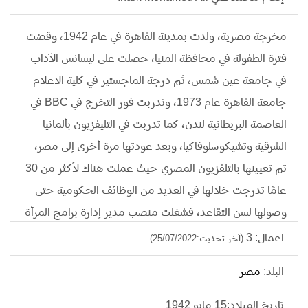
مخرجة مصرية، ولدت بمدينة القاهرة في عام 1942، وقضت
فترة الطفولة في محافظة المنيا، حصلت على ليسانس الآداب
في جامعة عين شمس، ثم درجة الماجستير في كلية الاعلام
جامعة القاهرة عام 1973، وتدربت فور التخرج في BBC في
العاصمة البريطانية لندن، كما تدربت في التليفزيون بألمانيا
الشرقية وتشيكوسلوفاكيا، وبعد عودتها مرة أخرى إلى مصر،
تم تعيينها بالتلفزيون المصري حيث عملت هناك لأكثر من 30
عامًا تدرجت خلالها في العديد من الوظائف الحكومية حتى
وصولها لسن التقاعد، فشغلت منصب مدير إدارة برامج المرأة
ثم نائب رئيس قطاع الانتاج. وتخصصت في إخراج المسلسلات
اعمال: 3
(آخر تحديث:25/07/2022)
الدرامية، من أشهرها (الحب وأشياء أخرى، ضمير أبلة حكمت،
البلد:
مصر
أم كلثوم، قاسم أمين، قصة الأمس)، وقدمت أفلام (آسفة
أرفض الطلاق، صائد الأحلام، الطريق إلى إيلات، حكايات
تاريخ الميلاد:15 مايو 1942