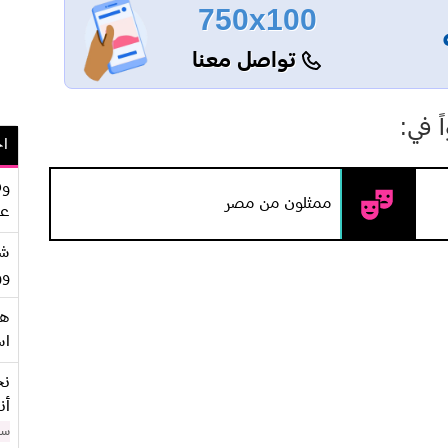
750x100
تواصل معنا
 في:
اح
وف
ممثلون من مصر
عو
شر
وو
هو
اس
نح
أن
سن