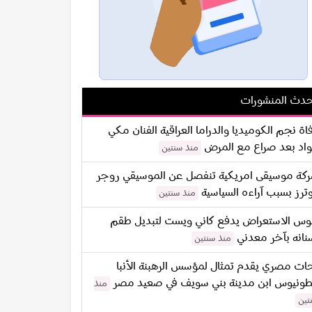
دث المنشورات
اة نجم الكوميديا والدراما العراقية الفنان مكي
اد بعد صراع مع المرض
منذ سنتين
كة موسيقى امريكية تنفصل عن الموسيقي روجر
ترز بسبب آراءه السياسية
منذ سنتين
س الاستعراض يدفع كاني ويست لتبديل طقم
نانه بآخر معدني
منذ سنتين
ات مصري يقدم تمثال لمؤسس الرهبنة الأنبا
طونيوس ابن مدينة بني سويف في صعيد مصر
منذ
تين