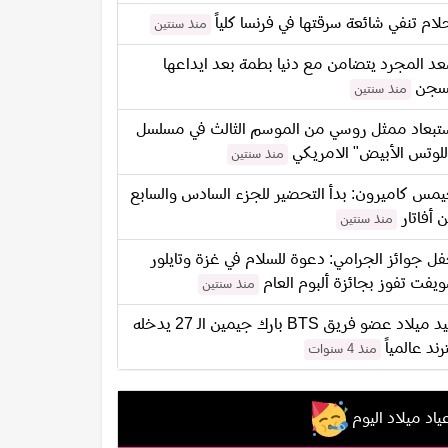
لام تنفي شائعة سرقتها في فرنسا كلياً
منذ سنتين
د المجرد يتضامن مع دنيا بطمة بعد ايداعها
سجن
منذ سنتين
تبعاد ممثل روسي من الموسم الثالث في مسلسل
للوتس الأبيض" الامريكي
منذ سنتين
مس كاميرون: بدأ التحضير للجزء السادس والسابع
 أفاتار
منذ سنتين
ل جوائز الجرامي: دعوة للسلام في غزة وتايلور
يفت تفوز بجائزة ألبوم العام
منذ سنتين
عيد ميلاد عضو فريق BTS بارك جيمين الـ 27 يدخله
ترند عالمياً
منذ 4 سنوات
ياد ميلاد اليوم