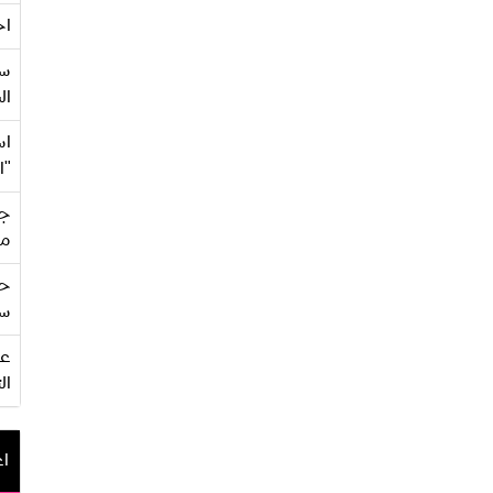
اح
سع
ال
اس
"ا
جي
من
حف
سو
ال
اع