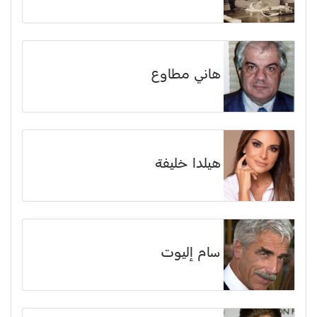
هاني مطاوع
هيلدا خليفة
سام إليوت