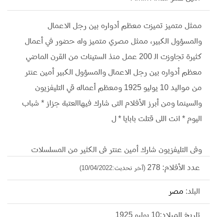
ممثل متميز تميزت معظم أدواره بين رجل الاعمال
والمسؤول الكبير، ممثل مصري متميز وله حضور في أعمال
كثيرة تجاوزت الـ 200 عمل منذ الستينات من القرن الماضي
معظم أدواره بين رجل الاعمال والمسؤول الكبير أمين عنتر
من مواليد 10 يوليو 1925 ومعظم أعماله قي التليفزيون
والسينما ومن أبرز الأفلام التى شارك فيهاالعتبة جزاز * شباب
اليوم * انت اللى قتلت بابايا * ل
وفى التليفزيون شارك أمين عنتر فى الكثير من المسلسلات
والتى أبرزهاأشجان * القاهرة والناس * عادات وتقاليد * اللسان
عدد الأفلام: 278
(آخر تحديث:10/04/2022)
المر * الآنسة * برديس *نهاية العالم ليست غدا * ا
البلد:
مصر
ورحل الفنان أمين عنتر 27 أكتوبر عام 2007 عن عمريناهز 82
عاما
تاريخ الميلاد:10 يوليو 1925