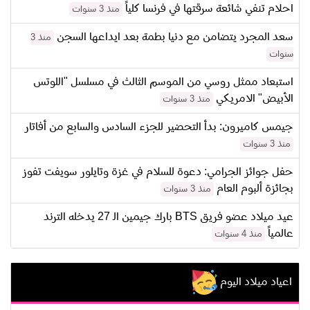
احلام تنفي شائعة سرقتها في فرنسا كلياً
منذ 3 سنوات
سعد المجرد يتضامن مع دنيا بطمة بعد ايداعها السجن
منذ 3
سنوات
استبعاد ممثل روسي من الموسم الثالث في مسلسل "اللوتس
الأبيض" الامريكي
منذ 3 سنوات
جيمس كاميرون: بدأ التحضير للجزء السادس والسابع من أفاتار
منذ 3 سنوات
حفل جوائز الجرامي: دعوة للسلام في غزة وتايلور سويفت تفوز
بجائزة ألبوم العام
منذ 3 سنوات
عيد ميلاد عضو فريق BTS بارك جيمين الـ 27 يدخله الترند
عالمياً
منذ 4 سنوات
اعياد ميلاد اليوم