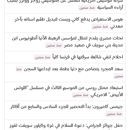
شركة موسيقى امريكية تنفصل عن الموسيقي روجر ووترز بسبب
آراءه السياسية
منذ سنتين
هوس الاستعراض يدفع كاني ويست لتبديل طقم اسنانه بآخر
معدني
منذ سنتين
نحات مصري يقدم تمثال لمؤسس الرهبنة الأنبا أنطونيوس ابن
مدينة بني سويف في صعيد مصر
منذ سنتين
احلام تنفي شائعة سرقتها في فرنسا كلياً
منذ سنتين
سعد المجرد يتضامن مع دنيا بطمة بعد ايداعها السجن
منذ
سنتين
استبعاد ممثل روسي من الموسم الثالث في مسلسل "اللوتس
الأبيض" الامريكي
منذ سنتين
جيمس كاميرون: بدأ التحضير للجزء السادس والسابع من أفاتار
منذ سنتين
حفل جوائز الجرامي: دعوة للسلام في غزة وتايلور سويفت تفوز