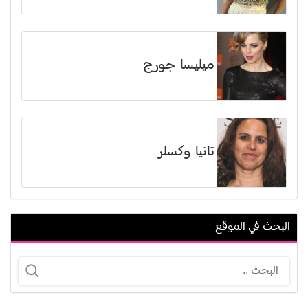
ميليسا جورج
تانيا وكسلر
البحث في الموقع
برودهفي راج