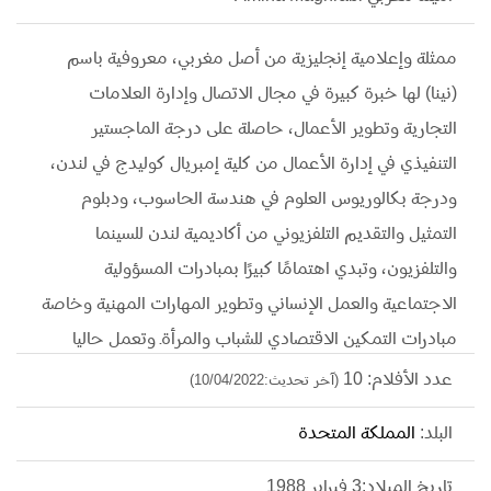
ممثلة وإعلامية إنجليزية من أصل مغربي، معروفية باسم
(نينا) لها خبرة كبيرة في مجال الاتصال وإدارة العلامات
التجارية وتطوير الأعمال، حاصلة على درجة الماجستير
التنفيذي في إدارة الأعمال من كلية إمبريال كوليدج في لندن،
ودرجة بكالوريوس العلوم في هندسة الحاسوب، ودبلوم
التمثيل والتقديم التلفزيوني من أكاديمية لندن للسينما
والتلفزيون، وتبدي اهتمامًا كبيرًا بمبادرات المسؤولية
الاجتماعية والعمل الإنساني وتطوير المهارات المهنية وخاصة
مبادرات التمكين الاقتصادي للشباب والمرأةـ وتعمل حاليا
مديرة تسويق في قناة (سكاي نيوز عربية) ومديرة شركة
عدد الأفلام: 10
(آخر تحديث:10/04/2022)
(تايملاين إنتيرتينمنت) للإنتاج والتدريب الإعلامي، كما شاركت
البلد:
المملكة المتحدة
في أعمال تلفزيونية أبرزها مسلسل "كريمة".
تاريخ الميلاد:3 فبراير 1988