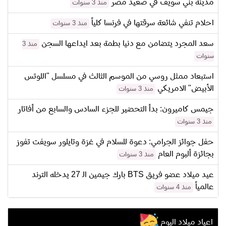
مدينة بني سويف في صعيد مصر
منذ 3 سنوات
احلام تنفي شائعة سرقتها في فرنسا كلياً
منذ 3 سنوات
سعد المجرد يتضامن مع دنيا بطمة بعد ايداعها السجن
منذ 3
سنوات
استبعاد ممثل روسي من الموسم الثالث في مسلسل "اللوتس
الأبيض" الامريكي
منذ 3 سنوات
جيمس كاميرون: بدأ التحضير للجزء السادس والسابع من أفاتار
منذ 3 سنوات
حفل جوائز الجرامي: دعوة للسلام في غزة وتايلور سويفت تفوز
بجائزة ألبوم العام
منذ 3 سنوات
عيد ميلاد عضو فريق BTS بارك جيمين الـ 27 يدخله الترند
عالمياً
منذ 4 سنوات
اعياد ميلاد اليوم