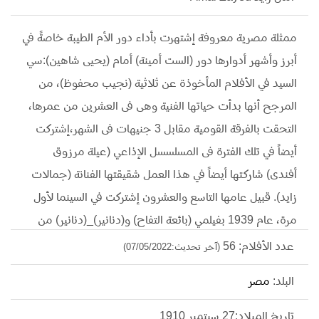
ممثلة مصرية معروفة إشتهرت بأداء دور الأم الطيبة خاصةً في
أبرز وأشهر أدوارها دور (الست أمينة) أمام (يحيى شاهين):سي
السيد في الأفلام المأخوذة عن ثلاثية (نجيب محفوظ)، من
المرجح أنها بدأت حياتها الفنية وهى فى العشرين من عمرها،
التحقت بالفرقة القومية مقابل 3 جنيهات فى الشهر،إشتركت
أيضاً في تلك الفترة فى المسلسسل الإذاعي (عيلة مرزوق
أفندى) شاركتها أيضاً في هذا العمل شقيقتها الفنانة (جمالات
زايد). قبيل عامها التاسع والعشرون إشتركت في السينما لأول
مرة، عام 1939 بفيلمي (بائعة التفاح) و(دنانير)_(دنانير) من
بطولة (أم كلثوم)_ في نفس العام، تزوجت عام 1943 من
عدد الأفلام: 56
(آخر تحديث:07/05/2022)
ضابط جيش يدعى (عبد الله المنياوي) وهو أحد الضباط الأحرار
البلد:
مصر
الذين شاركوا عبد الناصر في القيام بثورة يوليو بعد ذلك، ثم
اعتزلت الحياة الفنية عام 1944 لمدة 15 سنة لتتفرغ لحياتها
تاريخ الميلاد:27 سبتمبر 1910