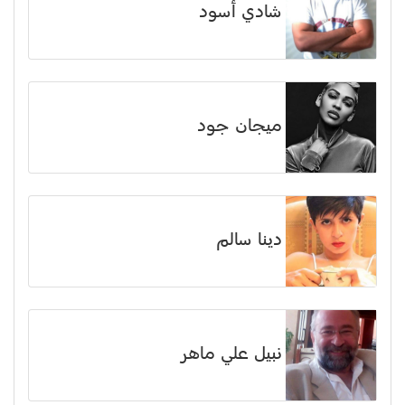
شادي أسود
ميجان جود
دينا سالم
نبيل علي ماهر