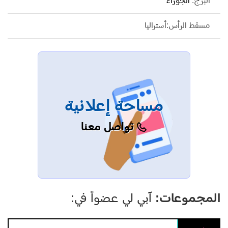
البرج:
الجوزاء
مسقط الرأس:أستراليا
مساحة إعلانية
تواصل معنا
المجموعات:
آبي لي عضواً في: