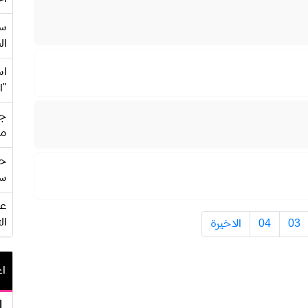
سع
ال
اس
"ا
جي
من
حف
سو
ال
03
04
الاخيرة
اع