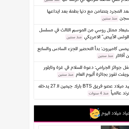
د المجرد يتضامن مع دنيا بطمة بعد ايداعها
سجن
منذ سنتين
تبعاد ممثل روسي من الموسم الثالث في مسلسل
للوتس الأبيض" الامريكي
منذ سنتين
مس كاميرون: بدأ التحضير للجزء السادس والسابع
 أفاتار
منذ سنتين
ل جوائز الجرامي: دعوة للسلام في غزة وتايلور
يفت تفوز بجائزة ألبوم العام
منذ سنتين
عيد ميلاد عضو فريق BTS بارك جيمين الـ 27 يدخله
ترند عالمياً
منذ 4 سنوات
ياد ميلاد اليوم