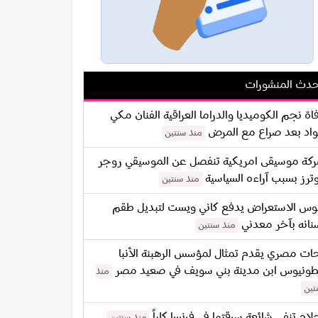
دث المنشورات
اة نجم الكوميديا والدراما العراقية الفنان مكي
اد بعد صراع مع المرض
منذ سنتين
كة موسيقى امريكية تنفصل عن الموسيقي روجر
ترز بسبب آراءه السياسية
منذ سنتين
س الاستعراض يدفع كاني ويست لتبديل طقم
نانه بآخر معدني
منذ سنتين
ات مصري يقدم تمثال لمؤسس الرهبنة الأنبا
طونيوس ابن مدينة بني سويف في صعيد مصر
منذ
تين
لام تنفي شائعة سرقتها في فرنسا كلياً
منذ سنتين