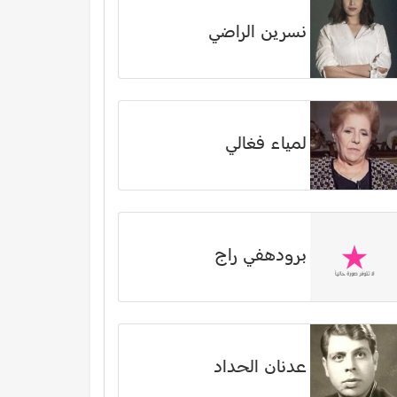
نسرين الراضي
لمياء فغالي
برودهفي راج
عدنان الحداد