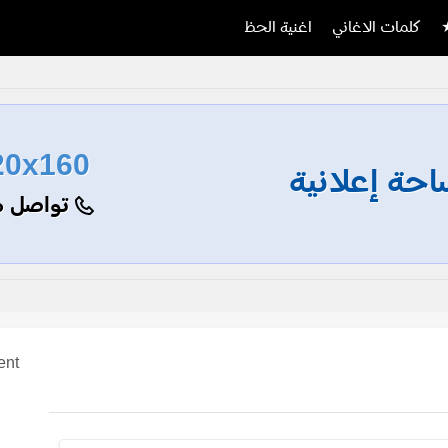
كلمات الاغاني
اغنية الحظ
20x160
حة إعلانية
تواصل م
ent