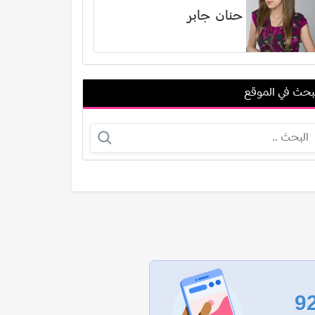
حنان جابر
بحث في الموقع
سارة خان
طارق كمال إسماعيل
عرض الكل
9