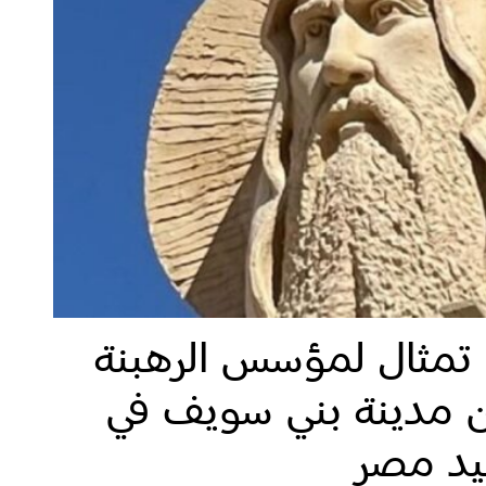
مثال لمؤسس الرهبنة
بن مدينة بني سويف في
د مصر