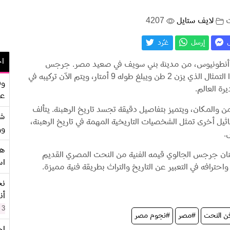
لايف ستايل
4207
ل
إرسل
غـّرد
اح
أنبا أنطونيوس، من مدينة بني سويف في صعيد مصر. جرجس
الجالوي، النحات الموهوب من أسيوط، قام بنحت هذا التمثال الذي يزن 2 طن ويبلغ طوله 9 أمتار، ويتم الآن تركيبه في
وف
رة العالم.
عو
من والمكان، ويتميز بتفاصيل دقيقة تجسد تاريخ الرهبنة. يتألف
شر
اثيل أخرى تمثل الشخصيات التاريخية المهمة في تاريخ الرهبنة،
وو
.
هو
ان جرجس الجالوي قيمه الفنية من النحت المصري القديم
اس
واحترافه في التعبير عن التاريخ والتراث بطريقة فنية مميزة.
نح
أن
3 سنوات
ن النحت
#مصر
#نجوم مصر
اح