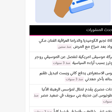
دث المنشورات
اة نجم الكوميديا والدراما العراقية الفنان مكي
اد بعد صراع مع المرض
منذ سنتين
كة موسيقى امريكية تنفصل عن الموسيقي روجر
ترز بسبب آراءه السياسية
منذ 3 سنوات
س الاستعراض يدفع كاني ويست لتبديل طقم
نانه بآخر معدني
منذ 3 سنوات
ات مصري يقدم تمثال لمؤسس الرهبنة الأنبا
طونيوس ابن مدينة بني سويف في صعيد مصر
منذ
لام تنفي شائعة سرقتها في فرنسا كلياً
منذ 3 سنوات