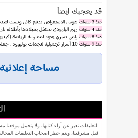
قد يعجبك ايضاً
هوس الاستعراض يدفع كاني ويست لتبديل
منذ 3 سنوات
ريم البارودي تحتفل بميلادها بأطلالة نار
منذ 4 سنوات
رامي صبري يعود لممارسة الرياضة (فيديو
منذ 8 سنوات
10 أسرار تجميلية لنجمات بوليوود.. جعلت شعرهن حريري وبشرتهن خالية من العيوب
منذ 9 سنوات
مساحة إعلانية
ال
التعليقات تعبر عن آراء كتابها، ولا يتحمل موقعنا م
قبل مشرفينا، ويتم حظر اصحاب التعليقات المخال