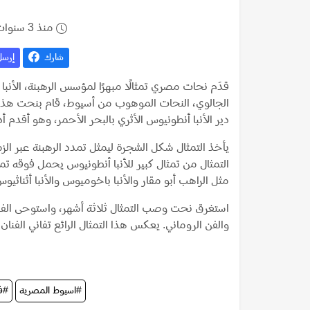
منذ 3 سنوات
شارك
إرس
قدَم نحات مصري تمثالًا مبهرًا لمؤسس الرهبنة، ال
دير الأنبا أنطونيوس الأثري بالبحر الأحمر، وهو أقدم أدي
يأخذ التمثال شكل الشجرة ليمثل تمدد الرهبنة عبر الز
التمثال من تمثال كبير للأنبا أنطونيوس يحمل فوقه تم
مثل الراهب أبو مقار والأنبا باخوميوس والأنبا أثناثيوس
استغرق نحت وصب التمثال ثلاثة أشهر، واستوحى الفن
والفن الروماني. يعكس هذا التمثال الرائع تفاني الفنان 
#اسيوط المصرية
#ف