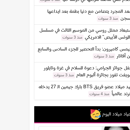
د المجرد يتضامن مع دنيا بطمة بعد ايداعها
سجن
منذ 3 سنوات
تبعاد ممثل روسي من الموسم الثالث في مسلسل
للوتس الأبيض" الامريكي
منذ 3 سنوات
مس كاميرون: بدأ التحضير للجزء السادس والسابع
 أفاتار
منذ 3 سنوات
ل جوائز الجرامي: دعوة للسلام في غزة وتايلور
يفت تفوز بجائزة ألبوم العام
منذ 3 سنوات
عيد ميلاد عضو فريق BTS بارك جيمين الـ 27 يدخله
ترند عالمياً
منذ 4 سنوات
ياد ميلاد اليوم