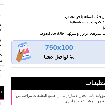
سع
ال
 طقم اسنانه بآخر معدني
ية 🔥 وهذا سعر فستانها
اس
)
"ا
جي
من
750x100
حف
تواصل معنا
سو
ال
تعليقات
اع
سؤولية ذلك، تجدر الاشارة إلى إن جميع التعليقات مراقبة من
فة من المشاركة مرة أخرى.