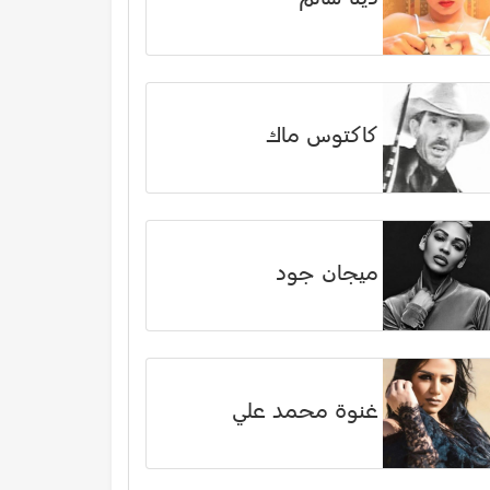
كاكتوس ماك
ميجان جود
غنوة محمد علي