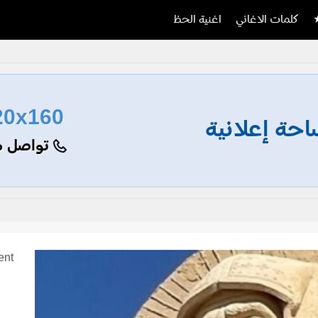
كلمات الاغاني
اغنية الحظ
20x160
حة إعلانية
تواصل م
ent