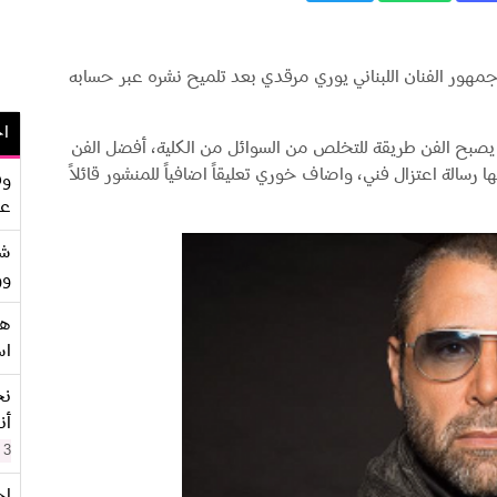
هور الفنان اللبناني يوري مرقدي بعد تلميح نشره عبر حسابه
اح
دما يصبح الفن طريقة للتخلص من السوائل من الكلية، أفضل الفن
ا رسالة اعتزال فني، واضاف خوري تعليقاً اضافياً للمنشور قائلاً
وف
عو
شر
وو
هو
اس
نح
أن
3 سنوات
اح