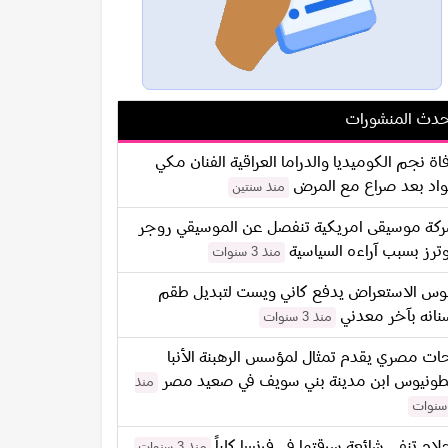
دث المنشورات
اة نجم الكوميديا والدراما العراقية الفنان مكي
اد بعد صراع مع المرض
منذ سنتين
كة موسيقى امريكية تنفصل عن الموسيقي روجر
ترز بسبب آراءه السياسية
منذ 3 سنوات
س الاستعراض يدفع كاني ويست لتبديل طقم
نانه بآخر معدني
منذ 3 سنوات
ات مصري يقدم تمثال لمؤسس الرهبنة الأنبا
طونيوس ابن مدينة بني سويف في صعيد مصر
منذ
لام تنفي شائعة سرقتها في فرنسا كلياً
منذ 3 سنوات