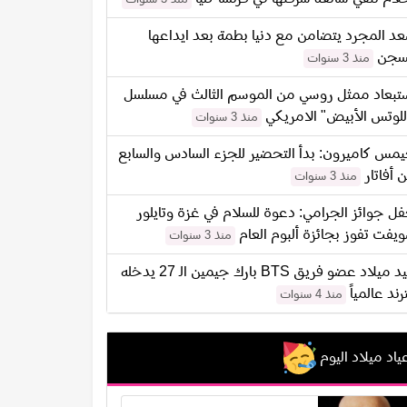
د المجرد يتضامن مع دنيا بطمة بعد ايداعها
سجن
منذ 3 سنوات
تبعاد ممثل روسي من الموسم الثالث في مسلسل
للوتس الأبيض" الامريكي
منذ 3 سنوات
مس كاميرون: بدأ التحضير للجزء السادس والسابع
 أفاتار
منذ 3 سنوات
ل جوائز الجرامي: دعوة للسلام في غزة وتايلور
يفت تفوز بجائزة ألبوم العام
منذ 3 سنوات
عيد ميلاد عضو فريق BTS بارك جيمين الـ 27 يدخله
ترند عالمياً
منذ 4 سنوات
ياد ميلاد اليوم