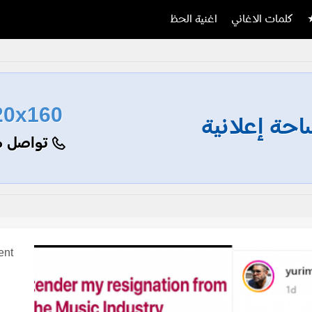
كلمات الاغاني
اغنية الحظ
20x160
حة إعلانية
تواصل م
ent