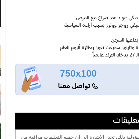
نان مكي عواد بعد صراع مع المرض
قي روجر ووترز بسبب آراءه السياسية
أ
يداعها السجن
وتايلور سويفت تفوز بجائزة ألبوم العام
750x100
تواصل معنا
تعليقات
سؤولية ذلك، تجدر الاشارة إلى إن جميع التعليقات مراقبة من