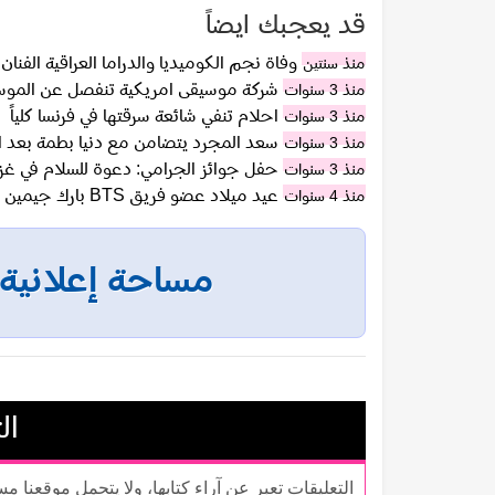
قد يعجبك ايضاً
وفاة نجم الكوميديا والدراما العراقية الف
منذ سنتين
شركة موسيقى امريكية تنفصل عن الموسي
منذ 3 سنوات
احلام تنفي شائعة سرقتها في فرنسا كلياً
منذ 3 سنوات
سعد المجرد يتضامن مع دنيا بطمة بعد ا
منذ 3 سنوات
حفل جوائز الجرامي: دعوة للسلام في غزة 
منذ 3 سنوات
عيد ميلاد عضو فريق BTS بارك جيمين الـ 27 يدخله الترند عالمياً
منذ 4 سنوات
مساحة إعلانية
ال
التعليقات تعبر عن آراء كتابها، ولا يتحمل موقعنا م