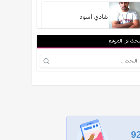
شادي أسود
بحث في الموقع
حوال الربيع
أوين ماركس
عرض الكل
9