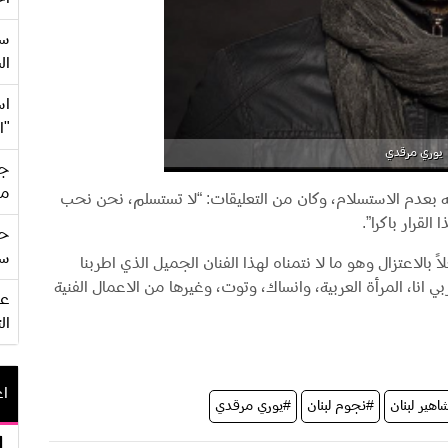
سع
ال
اس
"ا
يوري مرقدي
جي
من
نه بعدم الاستسلام، وكان من التعليقات: “لا تستسلم، نحن نحب
لقرار باكرا”.
حف
سو
بالاعتزال وهو ما لا نتمناه لهذا الفنان الجميل الذي اطربنا
ي انا، المرأة العربية، وانساك، وتوت، وغيرها من الاعمال الفنية
ال
اع
هير لبنان
#نجوم لبنان
#يوري مرقدي