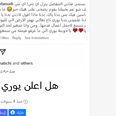
يوري مرقدي @yurimrakadiofficial
هل اعلن يوري م
منذ 4 سنوات
شارك
إرس