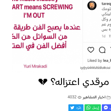
ig
رقدي اعتزاله؟ 💔
اخبار المشاهير
4032
ل
إرسل
غـّرد