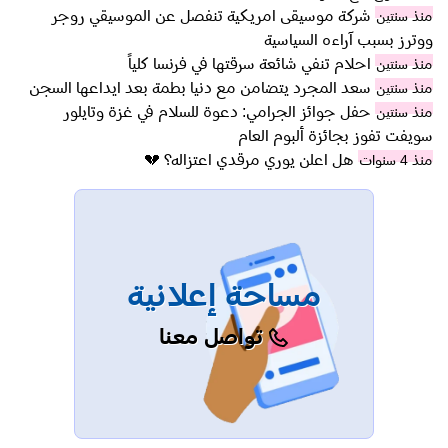
شركة موسيقى امريكية تنفصل عن الموسيقي روجر
منذ سنتين
ووترز بسبب آراءه السياسية
احلام تنفي شائعة سرقتها في فرنسا كلياً
منذ سنتين
سعد المجرد يتضامن مع دنيا بطمة بعد ايداعها السجن
منذ سنتين
حفل جوائز الجرامي: دعوة للسلام في غزة وتايلور
منذ سنتين
سويفت تفوز بجائزة ألبوم العام
هل اعلن يوري مرقدي اعتزاله؟ 💔
منذ 4 سنوات
مساحة إعلانية
تواصل معنا