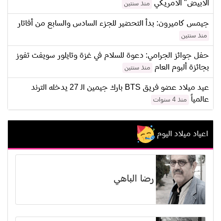
الأبيض" الامريكي
منذ سنتين
جيمس كاميرون: بدأ التحضير للجزء السادس والسابع من أفاتار
منذ سنتين
حفل جوائز الجرامي: دعوة للسلام في غزة وتايلور سويفت تفوز
بجائزة ألبوم العام
منذ سنتين
عيد ميلاد عضو فريق BTS بارك جيمين الـ 27 يدخله الترند
عالمياً
منذ 4 سنوات
اعياد ميلاد اليوم
رضا الباهي