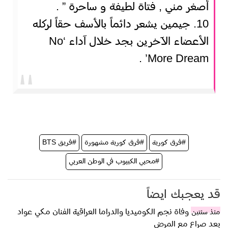
أصغر مني , فتاة لطيفة و ساحرة ” .
10. جيمين يشعر دائماً بالأسف حقاً لركله
الأعضاء الآخرين بجد خلال آداء ‘No
More Dream’ .
#فرق كورية
#فرق كورية مشهورة
#فريق BTS
#محبي الكيبوب في الوطن العربي
قد يعجبك ايضاً
وفاة نجم الكوميديا والدراما العراقية الفنان مكي عواد
منذ سنتين
بعد صراع مع المرض