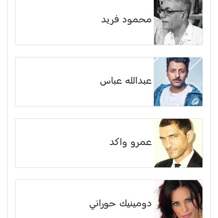
محمود فريد
عبدالله عباس
عمرو واكد
دومينيك حوراني