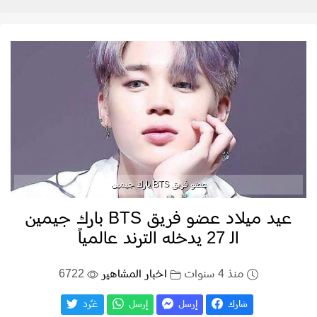
عضو فريق BTS بارك جيمين
عيد ميلاد عضو فريق BTS بارك جيمين
الـ 27 يدخله الترند عالمياً
منذ 4 سنوات
اخبار المشاهير
6722
شارك
إرسل
إرسل
غـّرد