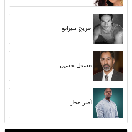
جريج سيرانو
مشعل حسين
أمير مطر