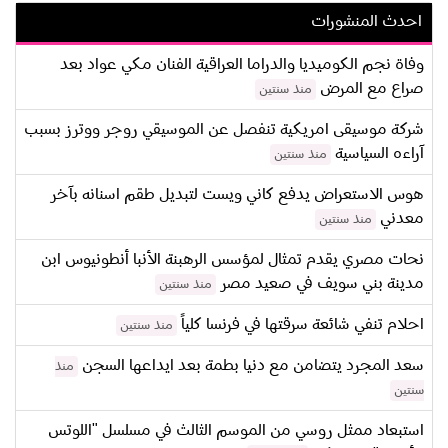
احدث المنشورات
وفاة نجم الكوميديا والدراما العراقية الفنان مكي عواد بعد
صراع مع المرض
منذ سنتين
شركة موسيقى امريكية تنفصل عن الموسيقي روجر ووترز بسبب
آراءه السياسية
منذ سنتين
هوس الاستعراض يدفع كاني ويست لتبديل طقم اسنانه بآخر
معدني
منذ سنتين
نحات مصري يقدم تمثال لمؤسس الرهبنة الأنبا أنطونيوس ابن
مدينة بني سويف في صعيد مصر
منذ سنتين
احلام تنفي شائعة سرقتها في فرنسا كلياً
منذ سنتين
سعد المجرد يتضامن مع دنيا بطمة بعد ايداعها السجن
منذ
سنتين
استبعاد ممثل روسي من الموسم الثالث في مسلسل "اللوتس