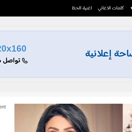
كلمات الاغاني
اغنية الحظ
20x160
حة إعلانية
تواصل م
ent