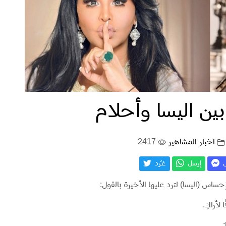
ين اليسا وأحلام
اخبار المشاهير
2417
ل
إرسل
غـّرد
لإحساس (اليسا) لترد عليها الأخيرة بالقول:
أراكِ.