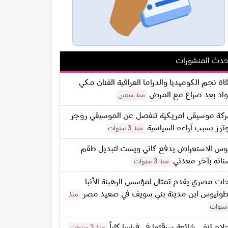
دث المنشورات
اة نجم الكوميديا والدراما العراقية الفنان مكي
اد بعد صراع مع المرض
منذ سنتين
كة موسيقى امريكية تنفصل عن الموسيقي روجر
ترز بسبب آراءه السياسية
منذ 3 سنوات
س الاستعراض يدفع كاني ويست لتبديل طقم
نانه بآخر معدني
منذ 3 سنوات
ات مصري يقدم تمثال لمؤسس الرهبنة الأنبا
طونيوس ابن مدينة بني سويف في صعيد مصر
منذ
لام تنفي شائعة سرقتها في فرنسا كلياً
منذ 3 سنوات