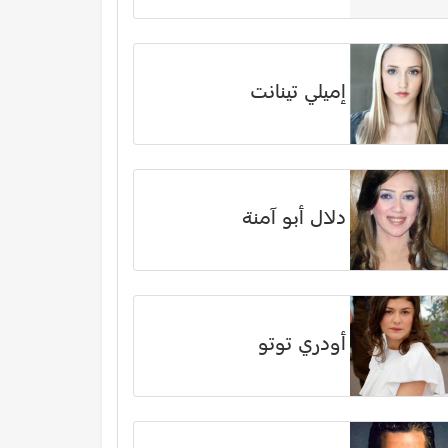
إميلي تينانت
دلال أبو آمنة
أودري توتو