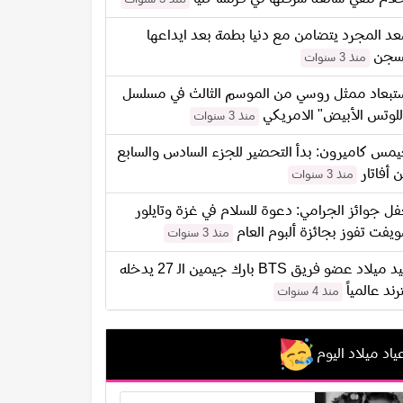
د المجرد يتضامن مع دنيا بطمة بعد ايداعها
سجن
منذ 3 سنوات
تبعاد ممثل روسي من الموسم الثالث في مسلسل
للوتس الأبيض" الامريكي
منذ 3 سنوات
مس كاميرون: بدأ التحضير للجزء السادس والسابع
 أفاتار
منذ 3 سنوات
ل جوائز الجرامي: دعوة للسلام في غزة وتايلور
يفت تفوز بجائزة ألبوم العام
منذ 3 سنوات
عيد ميلاد عضو فريق BTS بارك جيمين الـ 27 يدخله
ترند عالمياً
منذ 4 سنوات
ياد ميلاد اليوم