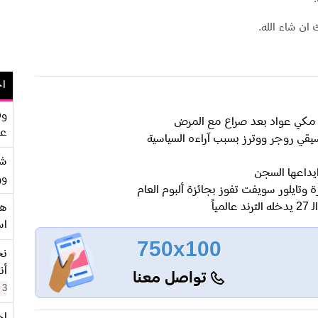
ان شاء الله.
اح
وف
نان مكي عواد بعد صراع مع المرض
عو
قي روجر ووترز بسبب آراءه السياسية
شر
يداعها السجن
وو
وتايلور سويفت تفوز بجائزة ألبوم العام
هو
اس
750x100
نح
أن
تواصل معنا
3 سنوات
اح