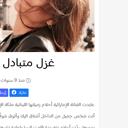
غزل متبادل ب
منذ 9 سنوات
شارك
إرس
عايدت الفنانة الإماراتية أحلام زميلتها اللبنانية ملكة ا
أنت شخص جميل من الداخل أشتاق اليك وأتوق شوقًا ل
بدورها، ردّت أحلام بتغريدة قامت اليسا بإعادة نشرها: