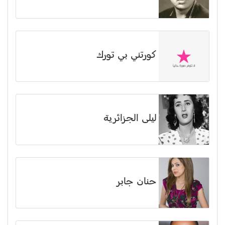
كورتني بي تورك
ليلى الجزائرية
حنان جابر