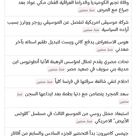
وفاة نجم الكوميديا والدراما العراقية الفنان مكي عواد بعد
صراع مع المرض
منذ سنتين
شركة موسيقى امريكية تنفصل عن الموسيقي روجر ووترز بسبب
آراءه السياسية
منذ سنتين
هوس الاستعراض يدفع كاني ويست لتبديل طقم اسنانه بآخر
معدني
منذ سنتين
نحات مصري يقدم تمثال لمؤسس الرهبنة الأنبا أنطونيوس ابن
مدينة بني سويف في صعيد مصر
منذ سنتين
احلام تنفي شائعة سرقتها في فرنسا كلياً
منذ سنتين
سعد المجرد يتضامن مع دنيا بطمة بعد ايداعها السجن
منذ
سنتين
استبعاد ممثل روسي من الموسم الثالث في مسلسل "اللوتس
الأبيض" الامريكي
منذ سنتين
جيمس كاميرون: بدأ التحضير للجزء السادس والسابع من أفاتار