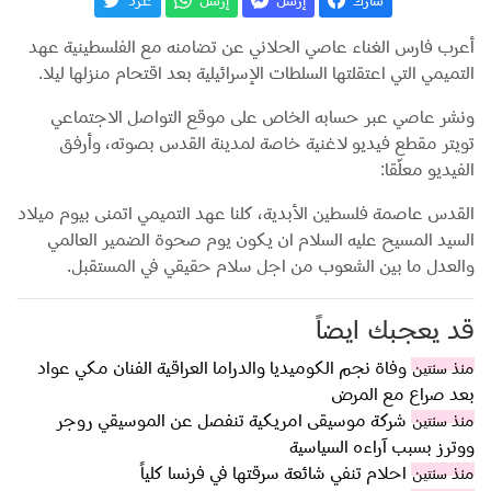
شارك
إرسل
إرسل
غـّرد
أعرب فارس الغناء عاصي الحلاني عن تضامنه مع الفلسطينية عهد
التميمي التي اعتقلتها السلطات الإسرائيلية بعد اقتحام منزلها ليلا.
ونشر عاصي عبر حسابه الخاص على موقع التواصل الاجتماعي
تويتر مقطع فيديو لاغنية خاصة لمدينة القدس بصوته، وأرفق
الفيديو معلّقا:
القدس عاصمة فلسطين الأبدية، كلنا عهد التميمي اتمنى بيوم ميلاد
السيد المسيح عليه السلام ان يكون يوم صحوة الضمير العالمي
والعدل ما بين الشعوب من اجل سلام حقيقي في المستقبل.
قد يعجبك ايضاً
وفاة نجم الكوميديا والدراما العراقية الفنان مكي عواد
منذ سنتين
بعد صراع مع المرض
شركة موسيقى امريكية تنفصل عن الموسيقي روجر
منذ سنتين
ووترز بسبب آراءه السياسية
احلام تنفي شائعة سرقتها في فرنسا كلياً
منذ سنتين