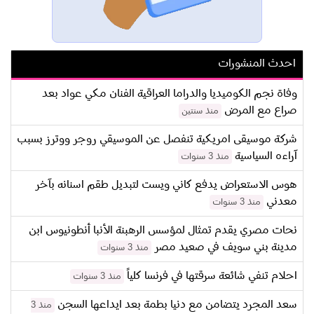
احدث المنشورات
وفاة نجم الكوميديا والدراما العراقية الفنان مكي عواد بعد
صراع مع المرض
منذ سنتين
شركة موسيقى امريكية تنفصل عن الموسيقي روجر ووترز بسبب
آراءه السياسية
منذ 3 سنوات
هوس الاستعراض يدفع كاني ويست لتبديل طقم اسنانه بآخر
معدني
منذ 3 سنوات
نحات مصري يقدم تمثال لمؤسس الرهبنة الأنبا أنطونيوس ابن
مدينة بني سويف في صعيد مصر
منذ 3 سنوات
احلام تنفي شائعة سرقتها في فرنسا كلياً
منذ 3 سنوات
سعد المجرد يتضامن مع دنيا بطمة بعد ايداعها السجن
منذ 3