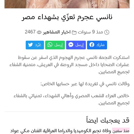
نانسي عجرم تعزّي بشهداء مصر
منذ 9 سنوات
اخبار المشاهير
2467
شارك
إرسل
إرسل
غـّرد
استنكرت النجمة نانسي عجرم الهجوم الذي اسفر عن سقوط
عشرات الضحايا داخل مسجد الروضة في العريش، متمنية الشفاء
لجميع المصابين.
وقالت نانسي في تغريدة لها عبر حسابها الخاص:
خالص العزاء للشعب المصري وأهالي الشهداء، تمنياتي بالشفاء
لجميع المصابين.
قد يعجبك ايضاً
وفاة نجم الكوميديا والدراما العراقية الفنان مكي عواد
منذ سنتين