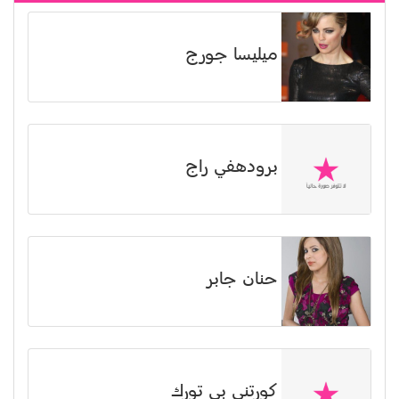
ميليسا جورج
برودهفي راج
حنان جابر
كورتني بي تورك