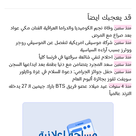
قد يعجبك ايضاً
وفاة نجم الكوميديا والدراما العراقية الفنان مكي عواد
منذ سنتين
بعد صراع مع المرض
شركة موسيقى امريكية تنفصل عن الموسيقي روجر
منذ سنتين
ووترز بسبب آراءه السياسية
احلام تنفي شائعة سرقتها في فرنسا كلياً
منذ سنتين
سعد المجرد يتضامن مع دنيا بطمة بعد ايداعها السجن
منذ سنتين
حفل جوائز الجرامي: دعوة للسلام في غزة وتايلور
منذ سنتين
سويفت تفوز بجائزة ألبوم العام
عيد ميلاد عضو فريق BTS بارك جيمين الـ 27 يدخله
منذ 4 سنوات
الترند عالمياً
مساحة إعلانية