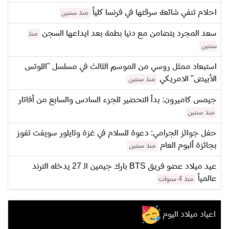
احلام تنفي شائعة سرقتها في فرنسا كلياً
منذ سنتين
سعد المجرد يتضامن مع دنيا بطمة بعد ايداعها السجن
منذ
سنتين
استبعاد ممثل روسي من الموسم الثالث في مسلسل "اللوتس
الأبيض" الامريكي
منذ سنتين
جيمس كاميرون: بدأ التحضير للجزء السادس والسابع من أفاتار
منذ سنتين
حفل جوائز الجرامي: دعوة للسلام في غزة وتايلور سويفت تفوز
بجائزة ألبوم العام
منذ سنتين
عيد ميلاد عضو فريق BTS بارك جيمين الـ 27 يدخله الترند
عالمياً
منذ 4 سنوات
اعياد ميلاد اليوم