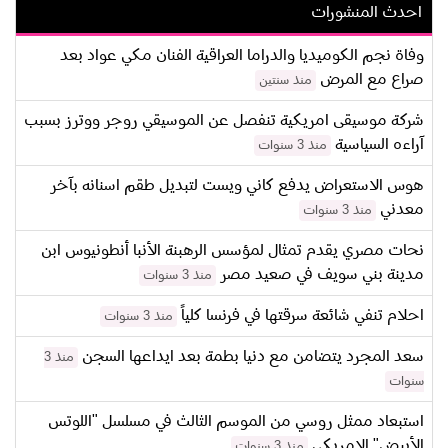
احدث المنشورات
وفاة نجم الكوميديا والدراما العراقية الفنان مكي عواد بعد
صراع مع المرض
منذ سنتين
شركة موسيقى امريكية تنفصل عن الموسيقي روجر ووترز بسبب
آراءه السياسية
منذ 3 سنوات
هوس الاستعراض يدفع كاني ويست لتبديل طقم اسنانه بآخر
معدني
منذ 3 سنوات
نحات مصري يقدم تمثال لمؤسس الرهبنة الأنبا أنطونيوس ابن
مدينة بني سويف في صعيد مصر
منذ 3 سنوات
احلام تنفي شائعة سرقتها في فرنسا كلياً
منذ 3 سنوات
سعد المجرد يتضامن مع دنيا بطمة بعد ايداعها السجن
منذ 3
سنوات
استبعاد ممثل روسي من الموسم الثالث في مسلسل "اللوتس
الأبيض" الامريكي
منذ 3 سنوات