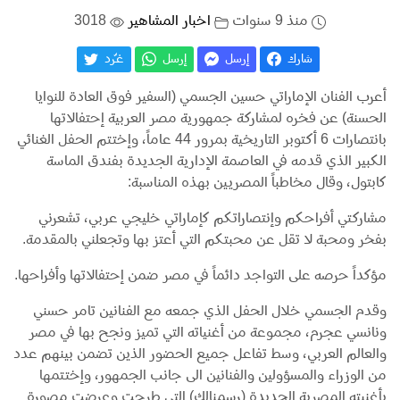
منذ 9 سنوات
اخبار المشاهير
3018
شارك
إرسل
إرسل
غـّرد
أعرب الفنان الإماراتي حسين الجسمي (السفير فوق العادة للنوايا
الحسنة) عن فخره لمشاركة جمهورية مصر العربية إحتفالاتها
بانتصارات 6 أكتوبر التاريخية بمرور 44 عاماً، وإختتم الحفل الغنائي
الكبير الذي قدمه في العاصمة الإدارية الجديدة بفندق الماسة
كابتول، وقال مخاطباً المصريين بهذه المناسبة:
مشاركتي أفراحكم وإنتصاراتكم كإماراتي خليجي عربي، تشعرني
بفخر ومحبة لا تقل عن محبتكم التي أعتز بها وتجعلني بالمقدمة.
مؤكداً حرصه على التواجد دائماً في مصر ضمن إحتفالاتها وأفراحها.
وقدم الجسمي خلال الحفل الذي جمعه مع الفنانين تامر حسني
ونانسي عجرم، مجموعة من أغنياته التي تميز ونجح بها في مصر
والعالم العربي، وسط تفاعل جميع الحضور الذين تضمن بينهم عدد
من الوزراء والمسؤولين والفنانين الى جانب الجمهور، وإختتمها
بأغنيته المصرية الجديدة (رسمنالك) التي طرحت وعرضت مصورة