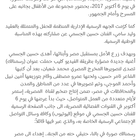
في يوم 6 أكتوبر 2017، بحضور مجموعة من الأطفال بجانبه على
المسرح وأمام الجمهور.
كما كرّمت الجهه الرسمية الإدارية المنظمة للحفل والمتمثلة بالعقيد
وليد سامي، الفنان حسين الجسمي عن مشاركته بهذه المناسبة
الوطنية الرسمية.
وبهدف زرع الأمل بمستقبل مصر وأبنائها، أهدى حسين الجسمي
أغنية جديدة مصوّرة بطريقة الفيديو كليب حملت عنوان (رسمنالك)
تصدى لتصويرها المخرج المصري محمد شعبان، بعد أن كتبها
الشاعر تامر حسين، ولحنها عمرو مصطفى وقام بتوزيعها أمين نبيل
وأحمد الموجي، وتم تصويرها في عدد من المناطق والمدن
والمحافظات في مصر، ضمن إنتاج ضخم لقناة المصرية، إستمر
لأيام متعددة من العمل المتواصل، حيث بدأ عرضها في يوم 6
أكتوبر في القنوات الفضائية المصرية، الى جانب الصفحة الرسمية
للفنان حسين الجسمي في موقع (اليوتيوب) وكافة وسائل التواصل
الإجتماعي الرسمية الخاصة به، والذي عبر فيها قائلاً:
رسمنالك صورة في بالنا، حتبقي حته من الجنة.. إهداء الى مصر