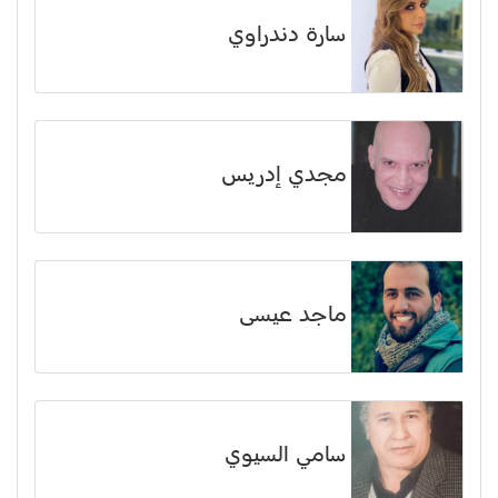
سارة دندراوي
مجدي إدريس
ماجد عيسى
سامي السيوي