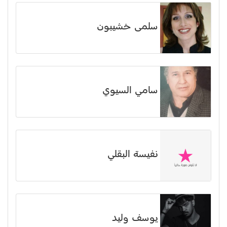
سلمى خشيبون
سامي السيوي
نفيسة البقلي
يوسف وليد