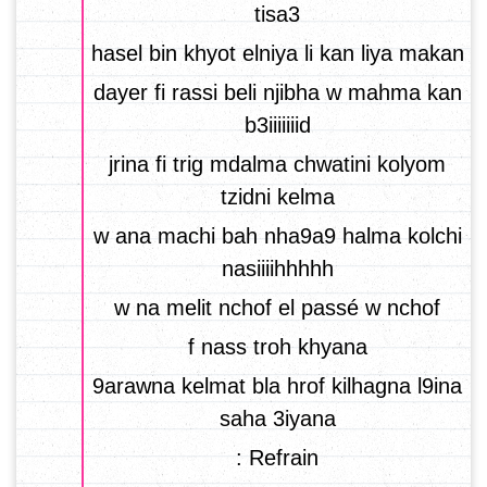
tisa3
hasel bin khyot elniya li kan liya makan
dayer fi rassi beli njibha w mahma kan
b3iiiiiiid
jrina fi trig mdalma chwatini kolyom
tzidni kelma
w ana machi bah nha9a9 halma kolchi
nasiiiihhhhh
w na melit nchof el passé w nchof
f nass troh khyana
9arawna kelmat bla hrof kilhagna l9ina
saha 3iyana
Refrain :