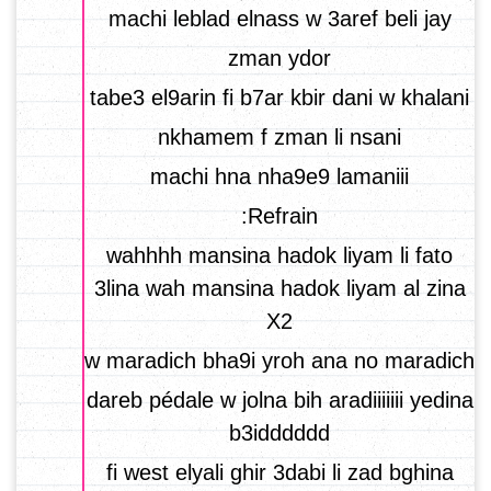
machi leblad elnass w 3aref beli jay
zman ydor
tabe3 el9arin fi b7ar kbir dani w khalani
nkhamem f zman li nsani
machi hna nha9e9 lamaniii
Refrain:
wahhhh mansina hadok liyam li fato
3lina wah mansina hadok liyam al zina
X2
w maradich bha9i yroh ana no maradich
dareb pédale w jolna bih aradiiiiiii yedina
b3idddddd
fi west elyali ghir 3dabi li zad bghina