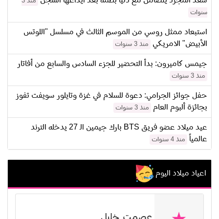
سعد المجرد يتضامن مع دنيا بطمة بعد ايداعها السجن
منذ 3
سنوات
استبعاد ممثل روسي من الموسم الثالث في مسلسل "اللوتس
الأبيض" الامريكي
منذ 3 سنوات
جيمس كاميرون: بدأ التحضير للجزء السادس والسابع من أفاتار
منذ 3 سنوات
حفل جوائز الجرامي: دعوة للسلام في غزة وتايلور سويفت تفوز
بجائزة ألبوم العام
منذ 3 سنوات
عيد ميلاد عضو فريق BTS بارك جيمين الـ 27 يدخله الترند
عالمياً
منذ 4 سنوات
اعياد ميلاد اليوم
عصمت خليل