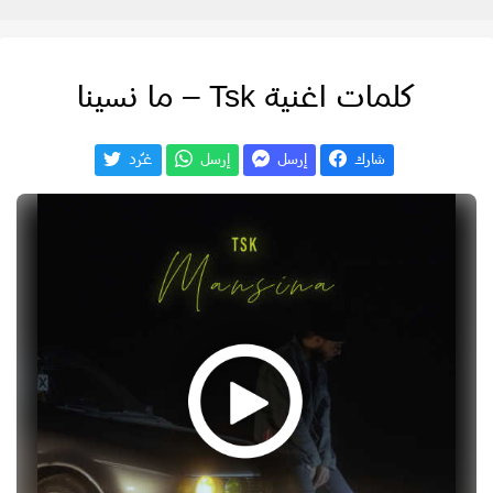
كلمات اغنية Tsk – ما نسينا
شارك
إرسل
إرسل
غـّرد