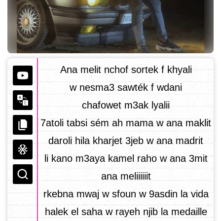
Ana melit nchof sortek f khyali
w nesma3 sawték f wdani
chafowet m3ak lyalii
7atoli tabsi sém ah mama w ana maklit
daroli hila kharjet 3jeb w ana madrit
li kano m3aya kamel raho w ana 3mit
ana meliiiiiit
rkebna mwaj w sfoun w 9asdin la vida
halek el saha w rayeh njib la medaille