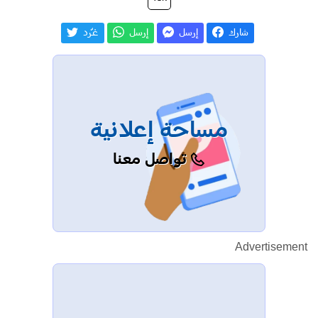
شارك
إرسل
إرسل
غـّرد
مساحة إعلانية
تواصل معنا
Advertisement