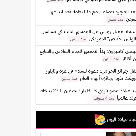
د المجرد يتضامن مع دنيا بطمة بعد ايداعها
سجن
منذ سنتين
تبعاد ممثل روسي من الموسم الثالث في مسلسل
للوتس الأبيض" الامريكي
منذ سنتين
مس كاميرون: بدأ التحضير للجزء السادس والسابع
 أفاتار
منذ سنتين
ل جوائز الجرامي: دعوة للسلام في غزة وتايلور
يفت تفوز بجائزة ألبوم العام
منذ سنتين
عيد ميلاد عضو فريق BTS بارك جيمين الـ 27 يدخله
ترند عالمياً
منذ 4 سنوات
ياد ميلاد اليوم