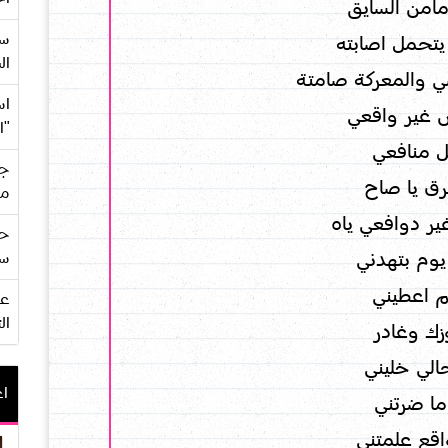
مأمن السايق
سع
تحمل اصابته
ال
 والمعركة صامتة
اس
 غير واقعي
"ا
 منافعي
جي
رق يا صاح
من
ير دوافعي ياه
حف
وم بتهدني
سو
م اعطيني
ال
ك وغادر
حالي خليني
اع
ما ضرتني
اقع علمتني