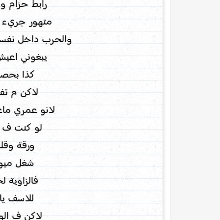
رابط حزام و
متهور جريء ي
والحرب داخل نفسي
يبغوني اعيش
كذا بحصل
لاكن م تف
لانو عمري ماغ
لو كنت ف ي
ورقة وقل
شغل ميوز
فالزاوية ل
للاسف يا
لاكن ف الو