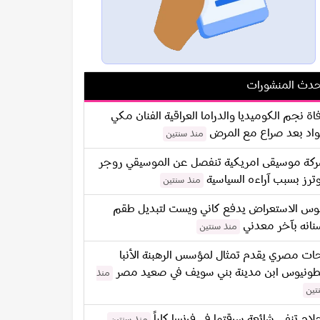
دث المنشورات
اة نجم الكوميديا والدراما العراقية الفنان مكي
اد بعد صراع مع المرض
منذ سنتين
كة موسيقى امريكية تنفصل عن الموسيقي روجر
ترز بسبب آراءه السياسية
منذ سنتين
س الاستعراض يدفع كاني ويست لتبديل طقم
نانه بآخر معدني
منذ سنتين
ات مصري يقدم تمثال لمؤسس الرهبنة الأنبا
طونيوس ابن مدينة بني سويف في صعيد مصر
منذ
تين
لام تنفي شائعة سرقتها في فرنسا كلياً
منذ سنتين