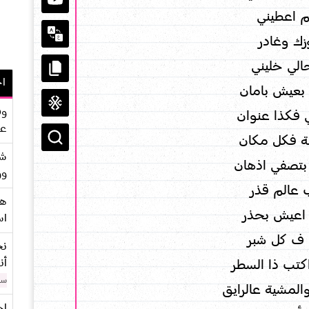
م اعطيني
ك وغادر
حالي خليني
اح
بعيش بامان
وف
فكذا عنوان
عو
ة فكل مكان
شر
بتصفي اذهان
وو
 عالم قذر
هو
 اعيش بحذر
اس
 ف كل شبر
نح
أن
اكتب ذا السطر
سن
لمشية عالرايق
اح