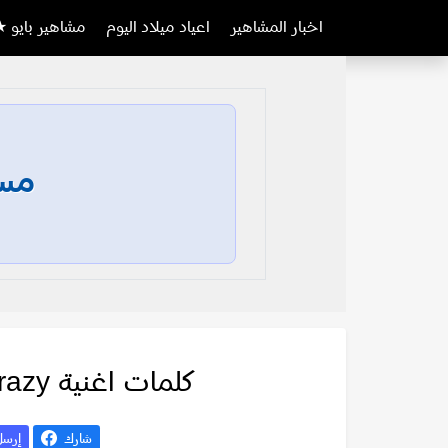
اخبار المشاهير
اعياد ميلاد اليوم
مشاهير بايو ★
مسا
كلمات اغنية Just Crazy – معركة صامتة
شارك
إرس