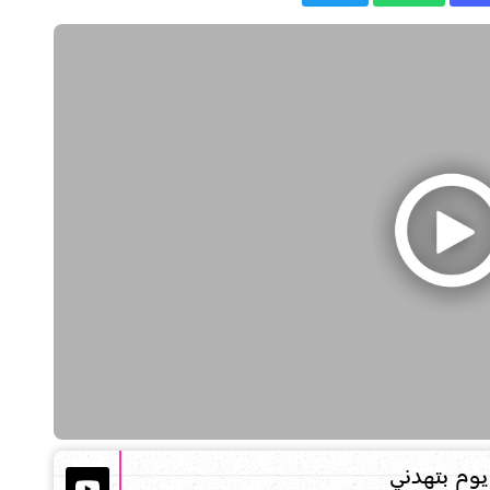
وم بتهدني