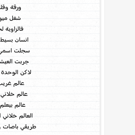
ورقة وقل
شغل ميوز
فالزاوية ل
انسان بسيط 
سجلت اسمي 
جربت العيش
لاكن الوحدة 
عالم غريب
عالم خلاني
عالم بيعلم
العالم خلاني 
طريقي باصات وا