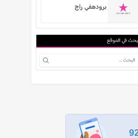
برودهفي راج
بحث في الموقع
منصف مراد
ستيفاني كرامر
عرض الكل
9