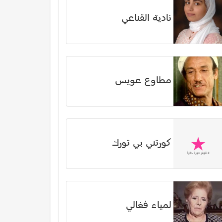
نادية القناعي
مطاوع عويس
كورتني بي تورك
لمياء فغالي