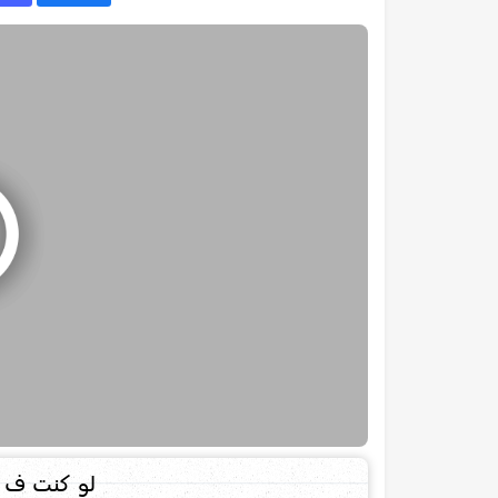
لو كنت ف ي