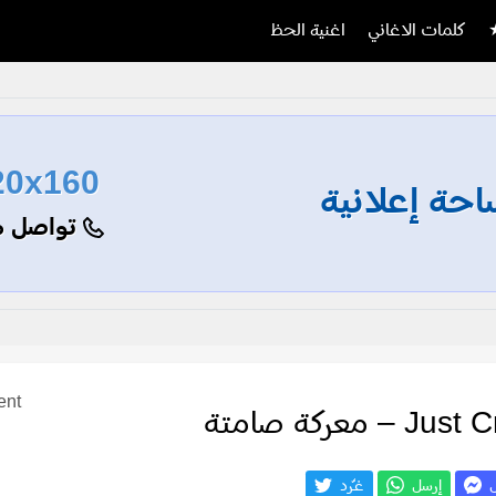
كلمات الاغاني
اغنية الحظ
20x160
حة إعلانية
تواصل م
ent
ل
إرسل
غـّرد