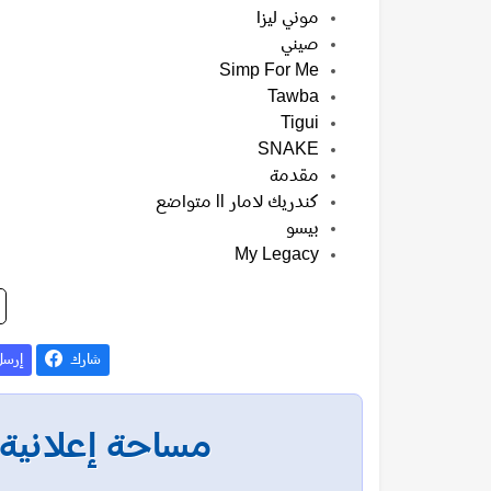
موني ‏ليزا
صيني
Simp For Me
Tawba
Tigui
SNAKE
مقدمة
كندريك لامار ll متواضع
بيسو
My Legacy
شارك
إرس
مساحة إعلانية