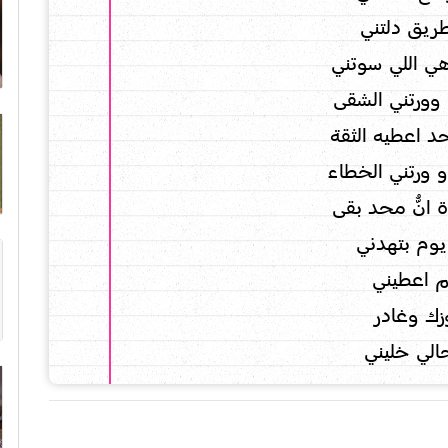
ريق دلتني
ي اللي سوتني
 وورتني الشقى
د اعطيه الثقة
 ورتني الخطاء
 انُّ محد بقى
وم بتهدني
م اعطيني
ك وغادر
حالي خليني