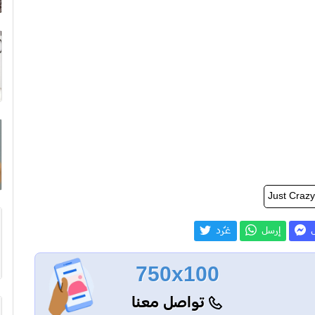
Just Crazy
ل
إرسل
غـّرد
750x100
تواصل معنا