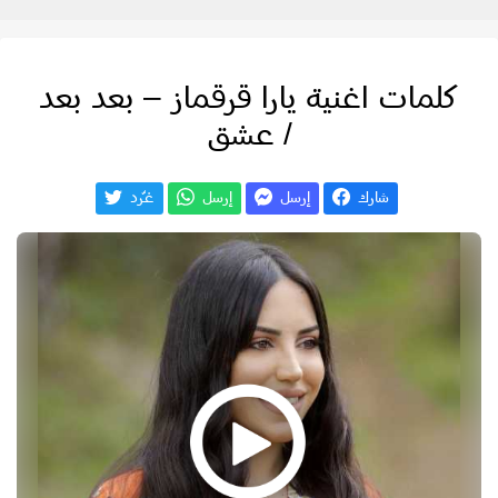
كلمات اغنية يارا قرقماز – بعد بعد
/ عشق
شارك
إرسل
إرسل
غـّرد