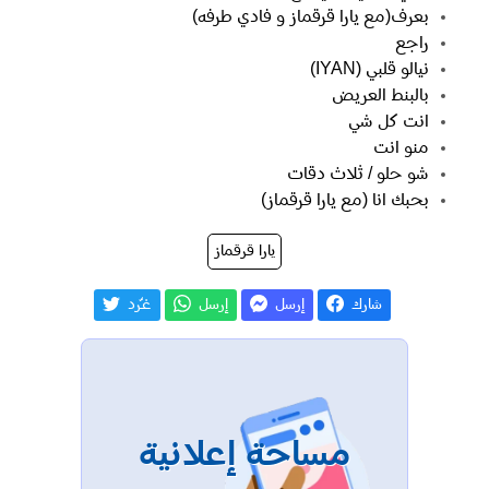
بعرف(مع يارا قرقماز و فادي طرفه)
راجع
نيالو قلبي (IYAN)
بالبنط العريض
انت كل شي
منو انت
شو حلو / ثلاث دقات
بحبك انا (مع يارا قرقماز)
يارا قرقماز
شارك
إرسل
إرسل
غـّرد
مساحة إعلانية