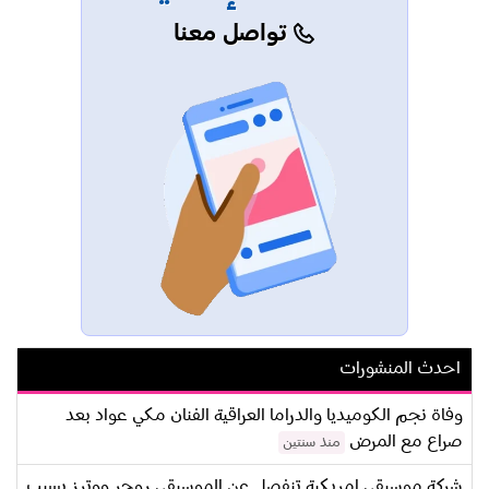
تواصل معنا
احدث المنشورات
وفاة نجم الكوميديا والدراما العراقية الفنان مكي عواد بعد
صراع مع المرض
منذ سنتين
شركة موسيقى امريكية تنفصل عن الموسيقي روجر ووترز بسبب