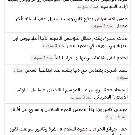
آراءه السياسية
منذ 3 سنوات
هوس الاستعراض يدفع كاني ويست لتبديل طقم اسنانه بآخر
معدني
منذ 3 سنوات
نحات مصري يقدم تمثال لمؤسس الرهبنة الأنبا أنطونيوس ابن
مدينة بني سويف في صعيد مصر
منذ 3 سنوات
احلام تنفي شائعة سرقتها في فرنسا كلياً
منذ 3 سنوات
سعد المجرد يتضامن مع دنيا بطمة بعد ايداعها السجن
منذ 3
سنوات
استبعاد ممثل روسي من الموسم الثالث في مسلسل "اللوتس
الأبيض" الامريكي
منذ 3 سنوات
جيمس كاميرون: بدأ التحضير للجزء السادس والسابع من أفاتار
منذ 3 سنوات
حفل جوائز الجرامي: دعوة للسلام في غزة وتايلور سويفت تفوز