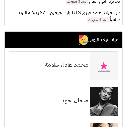
بجائزة ألبوم العام
منذ 3 سنوات
عيد ميلاد عضو فريق BTS بارك جيمين الـ 27 يدخله الترند
عالمياً
منذ 4 سنوات
اعياد ميلاد اليوم
محمد عادل سلامة
ميجان جود