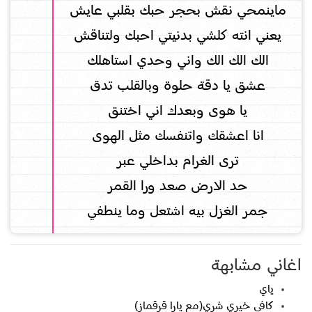
ماينمحي نقش بحجر حبك بقلبي عايش
يعني انته كلشي بدنيتي احبك ولتناقش
الك الك الك واني وحدي استاهلك
عشق يا دقة حلوة وبالقلب تدق
يا هوى وبعدك اني اختنق
انا اعشقك واتنفسك مثل الهوى
ترى الغرام بداخلي عبر
حد الارض صعد ورا القمر
جمر الغزل بيه اشتعل وما ينطفي
اغاني مشابهة
ياي
كافي خيري شري(مع يارا قرقماز)