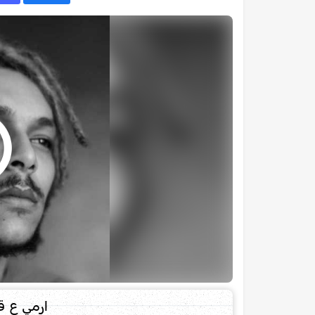
ارمي ع ق