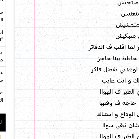
مبتجيش
سع
تغنيش
ال
متمشيش
اس
 متبكيش
"ا
لما اقلب ف الدفاتر
جي
حاطط بينا حاجز
من
اوعدني تفضل فاكر
حف
يلك و انت غايب
سو
الطير ف الهواا
ال
ل حاجه ف وقتها
الوداع و استناك
اع
شان نبقي سواا
الطير ف الهواا