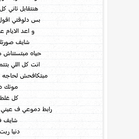
هنتقابل تاني ك
بس دلوقتي اقول 
و اعد الايام ع
شايف صورتك 
حياه مبتستناش مش
انت كل اللي بتتمن
مبتكافحش لحاجه و 
موتك د
كل غلط 
رابط دموعي ف عيني ل
شايف في
دنيا ربت 