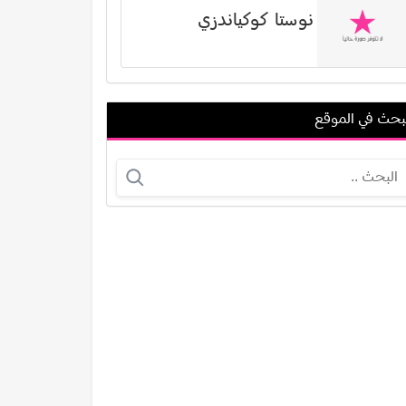
نوستا كوكياندزي
بحث في الموقع
إجلال زكي
كاكتوس ماك
عرض الكل