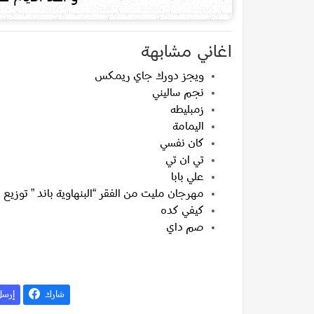
اغاني مشابهة
ويجز دورك جاي ريمكس
نجم ساليني
زمبليطه
اليمامة
كان نفسي
تي ان تي
علي بابا
مهرجان مليت من الفقر “البنهاوية باند ” توزيع 
كيفي كده
صم داي
شارك
إرس