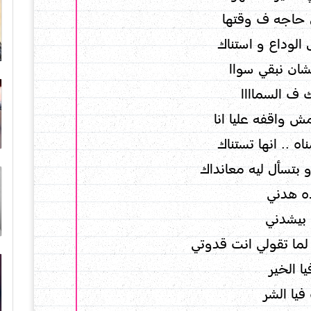
ل حاجه ف وقتها
الوداع و استناك
شان نبقي سواا
ف السماااا
 واقفه عليا انا
اه .. انها تستناك
بتسأل ليه معانداك
ه هدني
بيشدني
ما تقولي انت قدوتي
ا الخير
فيا الشر