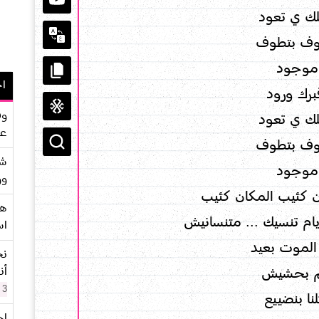
لك ي تعود
وف بتطوف
موجود
اح
برك ورود
وف
لك ي تعود
عو
وف بتطوف
شر
موجود
وو
 كئيب المكان كئيب
هو
ام تنسيك ... متنسانيش
اس
لموت بعيد
نح
أن
م بحشيش
3 سنوات
ا بنضييع
اح