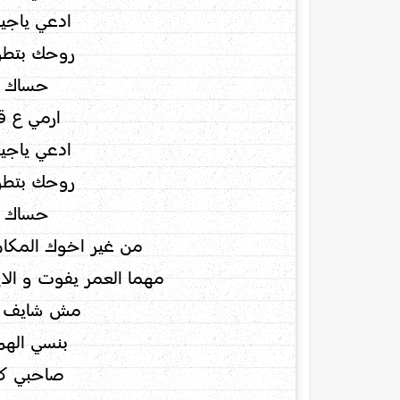
ادعي ياجي
روحك بتط
حساك 
ارمي ع ق
ادعي ياجي
روحك بتط
حساك 
من غير اخوك المكان
مهما العمر يفوت و الاي
مش شايف ا
بنسي اله
صاحبي كلن