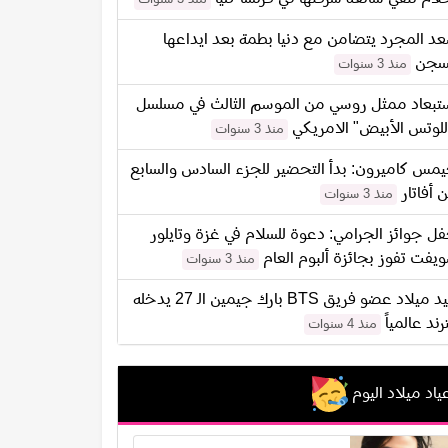
د المجرد يتضامن مع دنيا بطمة بعد ايداعها
سجن
منذ 3 سنوات
تبعاد ممثل روسي من الموسم الثالث في مسلسل
للوتس الأبيض" الامريكي
منذ 3 سنوات
مس كاميرون: بدأ التحضير للجزء السادس والسابع
 أفاتار
منذ 3 سنوات
ل جوائز الجرامي: دعوة للسلام في غزة وتايلور
يفت تفوز بجائزة ألبوم العام
منذ 3 سنوات
عيد ميلاد عضو فريق BTS بارك جيمين الـ 27 يدخله
ترند عالمياً
منذ 4 سنوات
ياد ميلاد اليوم