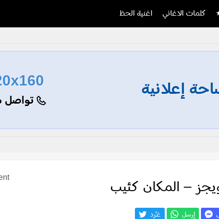
كلمات الاغاني
اغنية الحظ
20x160
حة إعلانية
تواصل م
ent
يجز – المكان كئيب
ل
إرسل
غـّرد