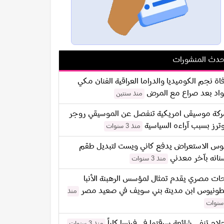
دث المنشورات
اة نجم الكوميديا والدراما العراقية الفنان مكي
اد بعد صراع مع المرض
منذ سنتين
كة موسيقى امريكية تنفصل عن الموسيقي روجر
ترز بسبب آراءه السياسية
منذ 3 سنوات
س الاستعراض يدفع كاني ويست لتبديل طقم
نانه بآخر معدني
منذ 3 سنوات
ات مصري يقدم تمثال لمؤسس الرهبنة الأنبا
طونيوس ابن مدينة بني سويف في صعيد مصر
منذ
لام تنفي شائعة سرقتها في فرنسا كلياً
منذ 3 سنوات