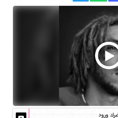
برك ورود