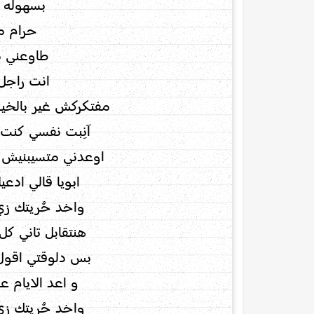
بسهوله 
حرام م
طاوعني 
انت راجل
مفتكركش غير بالخير 
آنِبت نفسي كنت 
اوعدني متسيبنيش 
ابويا قالي ادع
واخد حُريتك زي 
هنتقابل تاني ك
بس دلوقتي اقول 
و اعد الايام ع
واخد حُريتك زي 