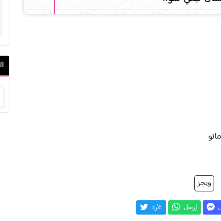
ال
مانو
ويجز
ل
إرسل
غـّرد