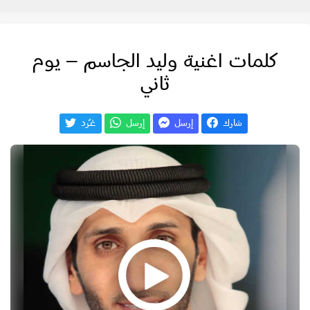
كلمات اغنية وليد الجاسم – يوم
ثاني
شارك
إرسل
إرسل
غـّرد