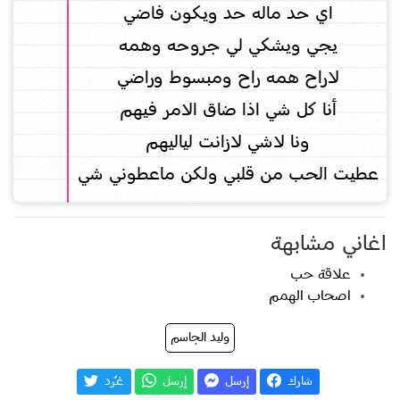
اي حد ماله حد ويكون فاضي
يجي ويشكي لي جروحه وهمه
لاراح همه راح ومبسوط وراضي
أنا كل شي اذا ضاق الامر فيهم
ونا لاشي لازانت لياليهم
عطيت الحب من قلبي ولكن ماعطوني شي
اغاني مشابهة
علاقة حب
اصحاب الهمم
وليد الجاسم
شارك
إرسل
إرسل
غـّرد