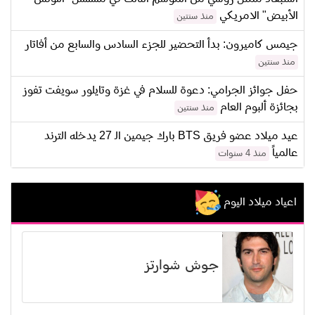
الأبيض" الامريكي
منذ سنتين
جيمس كاميرون: بدأ التحضير للجزء السادس والسابع من أفاتار
منذ سنتين
حفل جوائز الجرامي: دعوة للسلام في غزة وتايلور سويفت تفوز
بجائزة ألبوم العام
منذ سنتين
عيد ميلاد عضو فريق BTS بارك جيمين الـ 27 يدخله الترند
عالمياً
منذ 4 سنوات
اعياد ميلاد اليوم
جوش شوارتز