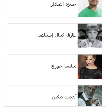
حمزة الفيلالي
طارق كمال إسماعيل
ميليسا جورج
أهمت مكين