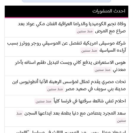
احدث المنشورات
وفاة نجم الكوميديا والدراما العراقية الفنان مكي عواد بعد
صراع مع المرض
منذ سنتين
شركة موسيقى امريكية تنفصل عن الموسيقي روجر ووترز بسبب
آراءه السياسية
منذ سنتين
هوس الاستعراض يدفع كاني ويست لتبديل طقم اسنانه بآخر
معدني
منذ سنتين
نحات مصري يقدم تمثال لمؤسس الرهبنة الأنبا أنطونيوس ابن
مدينة بني سويف في صعيد مصر
منذ سنتين
احلام تنفي شائعة سرقتها في فرنسا كلياً
منذ سنتين
سعد المجرد يتضامن مع دنيا بطمة بعد ايداعها السجن
منذ
سنتين
استبعاد ممثل روسي من الموسم الثالث في مسلسل "اللوتس