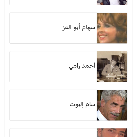
سهام أبو العز
أحمد رامي
سام إليوت