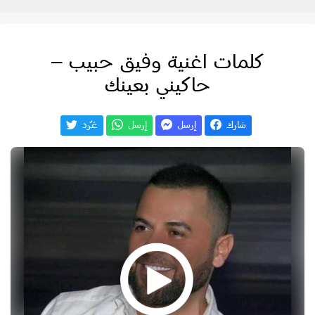
كلمات اغنية وفيق حبيب –
حاكيني بعينك
شارك
إرسل
إرسل
غـّرد