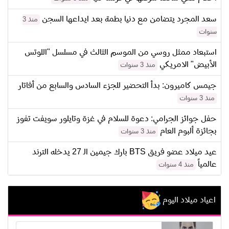
سعد المجرد يتضامن مع دنيا بطمة بعد ايداعها السجن
منذ 3
سنوات
استبعاد ممثل روسي من الموسم الثالث في مسلسل "اللوتس
الأبيض" الامريكي
منذ 3 سنوات
جيمس كاميرون: بدأ التحضير للجزء السادس والسابع من أفاتار
منذ 3 سنوات
حفل جوائز الجرامي: دعوة للسلام في غزة وتايلور سويفت تفوز
بجائزة ألبوم العام
منذ 3 سنوات
عيد ميلاد عضو فريق BTS بارك جيمين الـ 27 يدخله الترند
عالمياً
منذ 4 سنوات
اعياد ميلاد اليوم