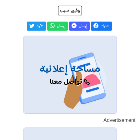
وفيق حبيب
شارك
إرسل
إرسل
غـّرد
مساحة إعلانية
تواصل معنا
Advertisement