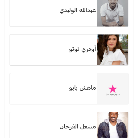
عبدالله الوليدي
أودري توتو
ماهش بابو
مشعل الفرحان