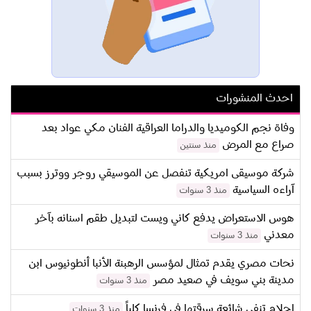
احدث المنشورات
وفاة نجم الكوميديا والدراما العراقية الفنان مكي عواد بعد
صراع مع المرض
منذ سنتين
شركة موسيقى امريكية تنفصل عن الموسيقي روجر ووترز بسبب
آراءه السياسية
منذ 3 سنوات
هوس الاستعراض يدفع كاني ويست لتبديل طقم اسنانه بآخر
معدني
منذ 3 سنوات
نحات مصري يقدم تمثال لمؤسس الرهبنة الأنبا أنطونيوس ابن
مدينة بني سويف في صعيد مصر
منذ 3 سنوات
احلام تنفي شائعة سرقتها في فرنسا كلياً
منذ 3 سنوات