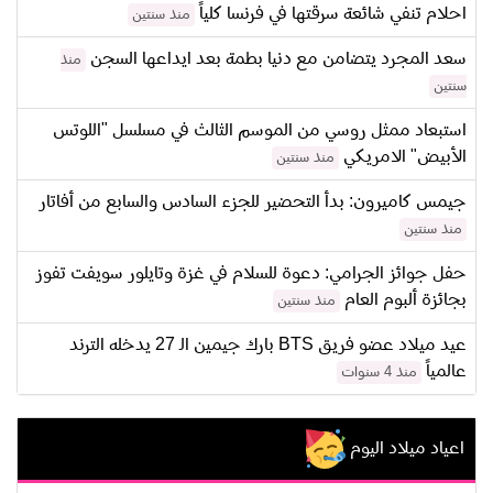
احلام تنفي شائعة سرقتها في فرنسا كلياً
منذ سنتين
سعد المجرد يتضامن مع دنيا بطمة بعد ايداعها السجن
منذ
سنتين
استبعاد ممثل روسي من الموسم الثالث في مسلسل "اللوتس
الأبيض" الامريكي
منذ سنتين
جيمس كاميرون: بدأ التحضير للجزء السادس والسابع من أفاتار
منذ سنتين
حفل جوائز الجرامي: دعوة للسلام في غزة وتايلور سويفت تفوز
بجائزة ألبوم العام
منذ سنتين
عيد ميلاد عضو فريق BTS بارك جيمين الـ 27 يدخله الترند
عالمياً
منذ 4 سنوات
اعياد ميلاد اليوم