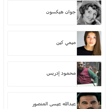
جوان هيكسون
ميمي كين
محمود إدريس
عبدالله عيسى المنصور