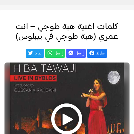
كلمات اغنية هبة طوجي – انت
عمري (هبة طوجي في بيبلوس)
شارك
إرسل
إرسل
غـّرد