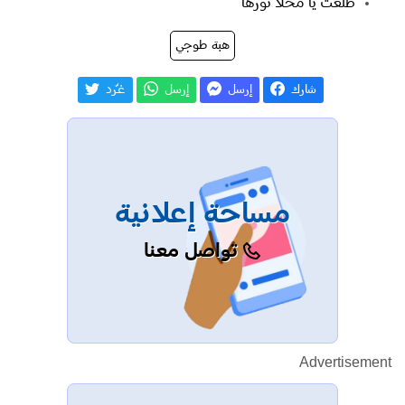
طلعت يا محلا نورها
هبة طوجي
شارك
إرسل
إرسل
غـّرد
مساحة إعلانية
تواصل معنا
Advertisement