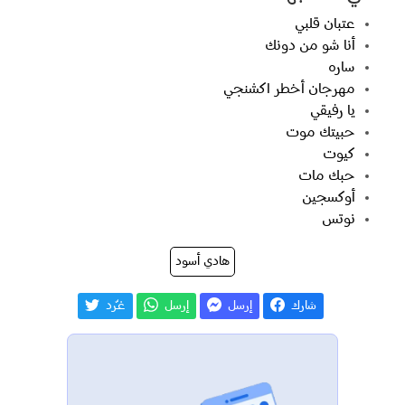
عتبان قلبي
أنا شو من دونك
ساره
مهرجان أخطر اكشنجي
يا رفيقي
حبيتك موت
كيوت
حبك مات
أوكسجين
نوتس
هادي أسود
شارك
إرسل
إرسل
غـّرد