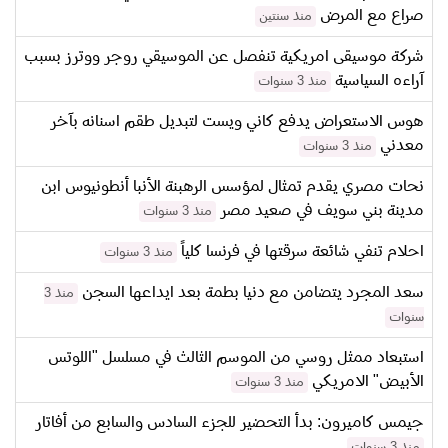
صراع مع المرض
منذ سنتين
شركة موسيقى امريكية تنفصل عن الموسيقي روجر ووترز بسبب
آراءه السياسية
منذ 3 سنوات
هوس الاستعراض يدفع كاني ويست لتبديل طقم اسنانه بآخر
معدني
منذ 3 سنوات
نحات مصري يقدم تمثال لمؤسس الرهبنة الأنبا أنطونيوس ابن
مدينة بني سويف في صعيد مصر
منذ 3 سنوات
احلام تنفي شائعة سرقتها في فرنسا كلياً
منذ 3 سنوات
سعد المجرد يتضامن مع دنيا بطمة بعد ايداعها السجن
منذ 3
سنوات
استبعاد ممثل روسي من الموسم الثالث في مسلسل "اللوتس
الأبيض" الامريكي
منذ 3 سنوات
جيمس كاميرون: بدأ التحضير للجزء السادس والسابع من أفاتار
منذ 3 سنوات