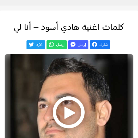
كلمات اغنية هادي أسود – أنا لي
شارك
إرسل
إرسل
غـّرد