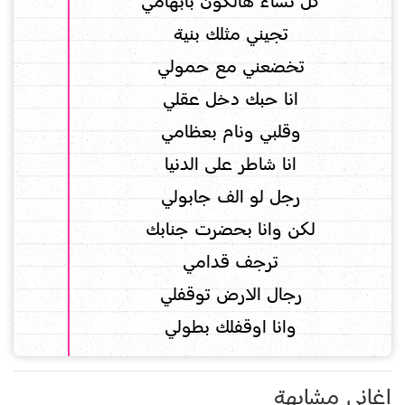
كل نساء هالكون بابهامي
تجيني مثلك بنية
تخضعني مع حمولي
انا حبك دخل عقلي
وقلبي ونام بعظامي
انا شاطر على الدنيا
رجل لو الف جابولي
لكن وانا بحضرت جنابك
ترجف قدامي
رجال الارض توقفلي
وانا اوقفلك بطولي
اغاني مشابهة