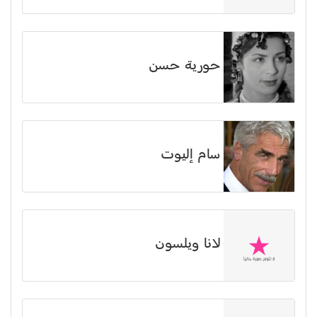
حورية حسن
سام إليوت
لانا ويلسون