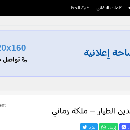
كلمات الاغاني
اغنية الحظ
20x160
حة إعلانية
تواصل م
ent
دين الطيار – ملكة زماني
ل
إرسل
غـّرد