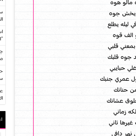
مالو هوه
سع
يخش جوه
ال
ي ليله يطلع
اس
 الف قوه
"ا
بمعني قلبي
جي
 جوه قلبك
من
غلي حبايبي
حف
ل عمري جنبك
سو
ن حنانك
ال
لوق عشانك
كه زماني
اع
رها تاني
نهر دافي