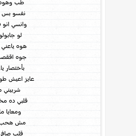
طب وهوه 
نفسو بس 
وانسي انو ف
لو جابولو
هوه ياعني 
جوه اققصد
بأختصار يا
عايز اعيش طو
شربيني م
قلبي ده مخ
ومعايا مل
مش هحب غي
قلب صافي 