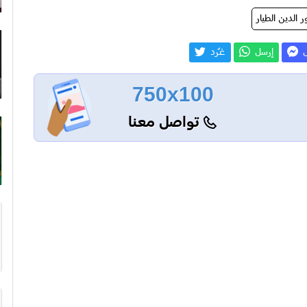
ر الدين الطيار
ل
إرسل
غـّرد
750x100
تواصل معنا