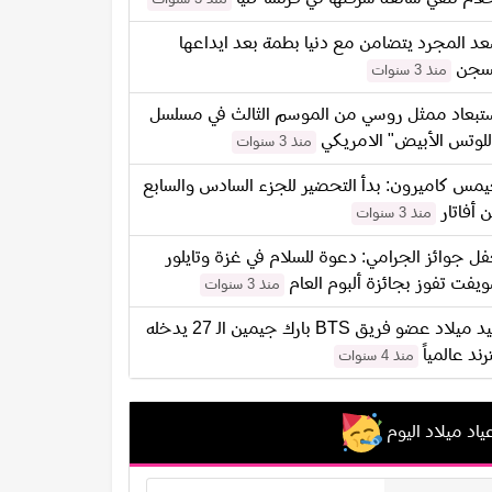
د المجرد يتضامن مع دنيا بطمة بعد ايداعها
سجن
منذ 3 سنوات
تبعاد ممثل روسي من الموسم الثالث في مسلسل
للوتس الأبيض" الامريكي
منذ 3 سنوات
مس كاميرون: بدأ التحضير للجزء السادس والسابع
 أفاتار
منذ 3 سنوات
ل جوائز الجرامي: دعوة للسلام في غزة وتايلور
يفت تفوز بجائزة ألبوم العام
منذ 3 سنوات
عيد ميلاد عضو فريق BTS بارك جيمين الـ 27 يدخله
ترند عالمياً
منذ 4 سنوات
ياد ميلاد اليوم