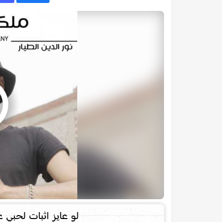
لو عايز اثبات لحبي 