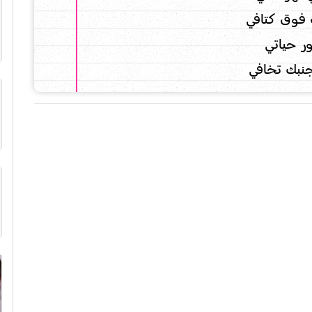
فوق كتافي
ور حياتي
جنبك تخافي