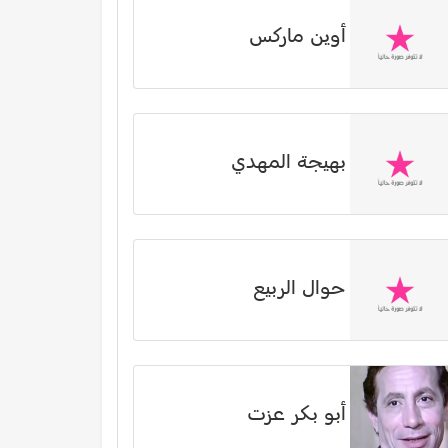
أوين ماركس
بهيجة المهدي
حوال الربيع
أبو بكر عزت