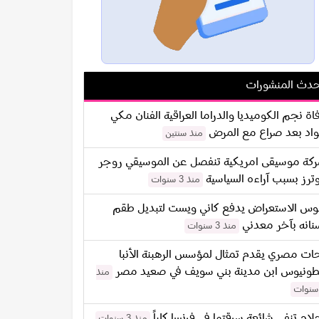
دث المنشورات
اة نجم الكوميديا والدراما العراقية الفنان مكي
اد بعد صراع مع المرض
منذ سنتين
كة موسيقى امريكية تنفصل عن الموسيقي روجر
ترز بسبب آراءه السياسية
منذ 3 سنوات
س الاستعراض يدفع كاني ويست لتبديل طقم
نانه بآخر معدني
منذ 3 سنوات
ات مصري يقدم تمثال لمؤسس الرهبنة الأنبا
طونيوس ابن مدينة بني سويف في صعيد مصر
منذ
لام تنفي شائعة سرقتها في فرنسا كلياً
منذ 3 سنوات