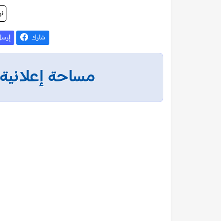
نو
شارك
إرس
مساحة إعلانية