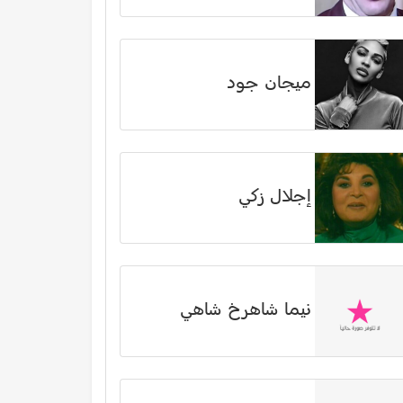
ميجان جود
إجلال زكي
نیما شاهرخ شاهي