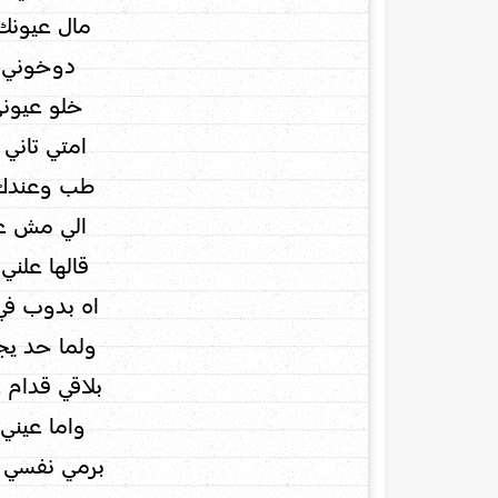
مال عيونك 
دوخوني 
خلو عيوني
امتي تاني
طب وعندك 
الي مش ع
قالها علن
اه بدوب في
ولما حد يج
بلاقي قدام 
واما عيني
برمي نفسي