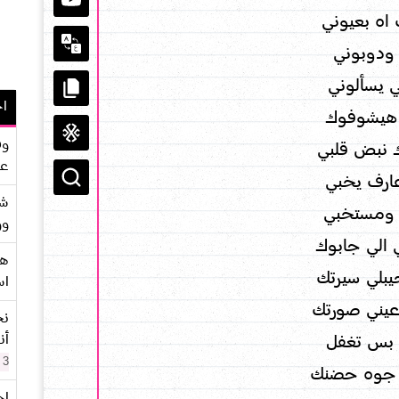
اه بعيوني
ودوبوني
 يسألوني
اح
 هيشوفوك
وف
نبض قلبي
عو
ارف يخبي
شر
ي ومستخبي
وو
 الي جابوك
هو
يبلي سيرتك
اس
عيني صورتك
نح
أن
 بس تغفل
3 سنوات
 جوه حضنك
اح