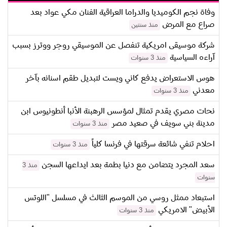
وفاة نجم الكوميديا والدراما العراقية الفنان مكي عواد بعد
صراع مع المرض
منذ سنتين
شركة موسيقى امريكية تنفصل عن الموسيقي روجر ووترز بسبب
آراءه السياسية
منذ 3 سنوات
هوس الاستعراض يدفع كاني ويست لتبديل طقم اسنانه بآخر
معدني
منذ 3 سنوات
نحات مصري يقدم تمثال لمؤسس الرهبنة الأنبا أنطونيوس ابن
مدينة بني سويف في صعيد مصر
منذ 3 سنوات
احلام تنفي شائعة سرقتها في فرنسا كلياً
منذ 3 سنوات
سعد المجرد يتضامن مع دنيا بطمة بعد ايداعها السجن
منذ 3
سنوات
استبعاد ممثل روسي من الموسم الثالث في مسلسل "اللوتس
الأبيض" الامريكي
منذ 3 سنوات