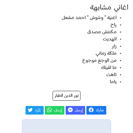
اغاني مشابهة
اغنية ” وشوش ” احمد مشعل
راح
مكنتش مصدق
اتهديت
زار
ملكة زماني
من الوجع موجوع
ما لقيتك
تاهت
ياما
نور الدين الطيار
شارك
إرسل
إرسل
غـّرد