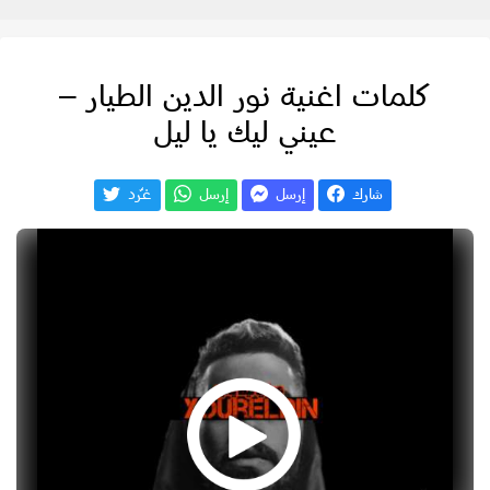
كلمات اغنية نور الدين الطيار –
عيني ليك يا ليل
شارك
إرسل
إرسل
غـّرد