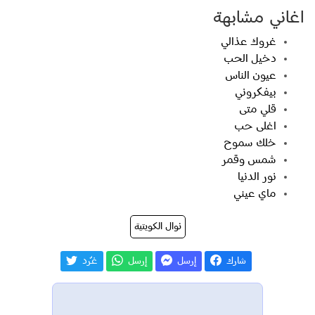
اغاني مشابهة
غروك عذالي
دخيل الحب
عيون الناس
بيفكروني
قلي متى
اغلى حب
خلك سموح
شمس وقمر
نور الدنيا
ماي عيني
نوال الكويتية
شارك
إرسل
إرسل
غـّرد