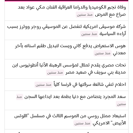
وفاة نجم الكوميديا والدراما العراقية الفنان مكي عواد بعد
صراع مع المرض
منذ سنتين
شركة موسيقى امريكية تنفصل عن الموسيقي روجر ووترز بسبب
آراءه السياسية
منذ سنتين
هوس الاستعراض يدفع كاني ويست لتبديل طقم اسنانه بآخر
معدني
منذ سنتين
نحات مصري يقدم تمثال لمؤسس الرهبنة الأنبا أنطونيوس ابن
مدينة بني سويف في صعيد مصر
منذ سنتين
احلام تنفي شائعة سرقتها في فرنسا كلياً
منذ سنتين
سعد المجرد يتضامن مع دنيا بطمة بعد ايداعها السجن
منذ
سنتين
استبعاد ممثل روسي من الموسم الثالث في مسلسل "اللوتس
الأبيض" الامريكي
منذ سنتين