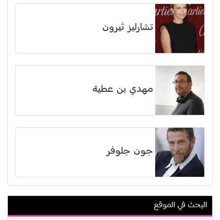
تشارليز ثيرون
مهدي بن عطية
جون جلوفر
البحث في الموقع
أمير مطر