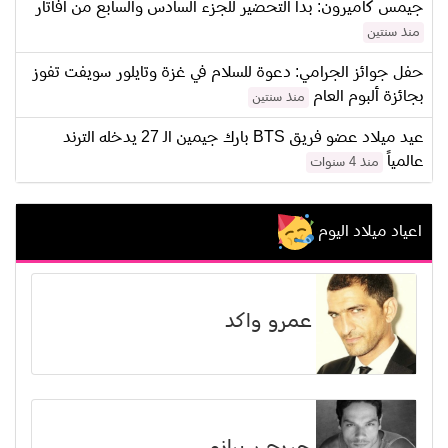
جيمس كاميرون: بدأ التحضير للجزء السادس والسابع من أفاتار
منذ سنتين
حفل جوائز الجرامي: دعوة للسلام في غزة وتايلور سويفت تفوز
بجائزة ألبوم العام
منذ سنتين
عيد ميلاد عضو فريق BTS بارك جيمين الـ 27 يدخله الترند
عالمياً
منذ 4 سنوات
اعياد ميلاد اليوم
عمرو واكد