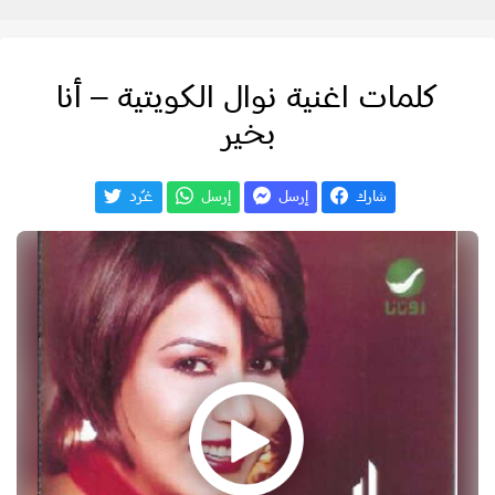
كلمات اغنية نوال الكويتية – أنا
بخير
شارك
إرسل
إرسل
غـّرد