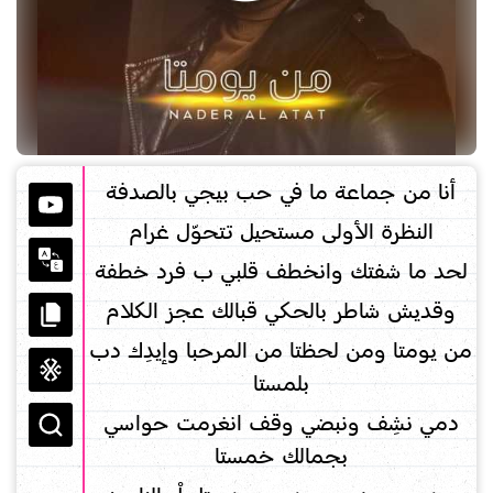
أنا من جماعة ما في حب بيجي بالصدفة
النظرة الأولى مستحيل تتحوّل غرام
لحد ما شفتك وانخطف قلبي ب فرد خطفة
وقديش شاطر بالحكي قبالك عجز الكلام
من يومتا ومن لحظتا من المرحبا وإيدِك دب
بلمستا
دمي نشِف ونبضي وقف انغرمت حواسي
بجمالك خمستا