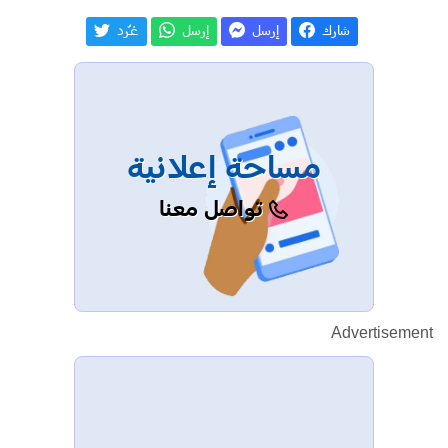
شارك
إرسل
إرسل
غـّرد
مساحة إعلانية
تواصل معنا
Advertisement