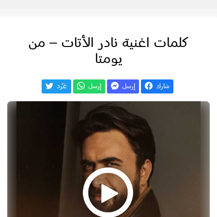
كلمات اغنية نادر الأتات – من
يومتا
شارك
إرسل
إرسل
غـّرد