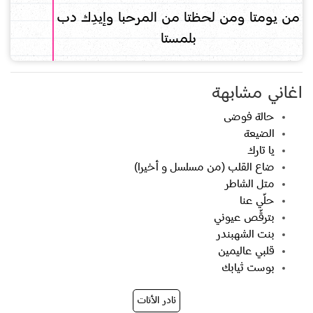
من يومتا ومن لحظتا من المرحبا وإيدِك دب
بلمستا
اغاني مشابهة
حالة فوضى
الضيعة
يا تارك
ضاع القلب (من مسلسل و أخيرا)
متل الشاطر
حلّي عنا
بترقّص عيوني
بنت الشهبندر
قلبي عاليمين
بوست ثيابك
نادر الأتات