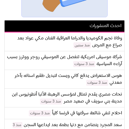
احدث المنشورات
وفاة نجم الكوميديا والدراما العراقية الفنان مكي عواد بعد
صراع مع المرض
منذ سنتين
شركة موسيقى امريكية تنفصل عن الموسيقي روجر ووترز بسبب
آراءه السياسية
منذ 3 سنوات
هوس الاستعراض يدفع كاني ويست لتبديل طقم اسنانه بآخر
معدني
منذ 3 سنوات
نحات مصري يقدم تمثال لمؤسس الرهبنة الأنبا أنطونيوس ابن
مدينة بني سويف في صعيد مصر
منذ 3 سنوات
احلام تنفي شائعة سرقتها في فرنسا كلياً
منذ 3 سنوات
سعد المجرد يتضامن مع دنيا بطمة بعد ايداعها السجن
منذ 3