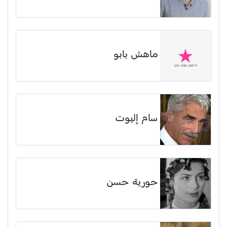
ماهش بابو
سام إليوت
حورية حسن