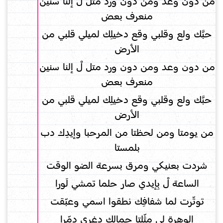
من دون وعد ومن دون ورد متل لْ إلنا سنين
منعرف بعض
حبَّك ولع وقلبي وقع دخيلِك لميلي قلبي من
الأرض
من دون وعد ومن دون ورد متل لْ إلنا سنين
منعرف بعض
حبَّك ولع وقلبي وقع دخيلِك لميلي قلبي من
الأرض
من يومتا ومن لحظتا من المرحبا وإيدِك دب
بلمستا
شردت بعنيكي ومرق بسرعة الضو الوقت
الساعة لْ بِإيدي صار حلما تمشي لَورا
توتّرت لما شفافِك نطقوا اسمي وعبّقت
الوهرة لي مثّلتا جمالِك دغري دمّرا