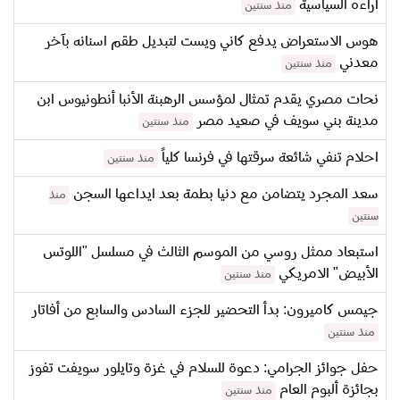
آراءه السياسية
منذ سنتين
هوس الاستعراض يدفع كاني ويست لتبديل طقم اسنانه بآخر
معدني
منذ سنتين
نحات مصري يقدم تمثال لمؤسس الرهبنة الأنبا أنطونيوس ابن
مدينة بني سويف في صعيد مصر
منذ سنتين
احلام تنفي شائعة سرقتها في فرنسا كلياً
منذ سنتين
سعد المجرد يتضامن مع دنيا بطمة بعد ايداعها السجن
منذ
سنتين
استبعاد ممثل روسي من الموسم الثالث في مسلسل "اللوتس
الأبيض" الامريكي
منذ سنتين
جيمس كاميرون: بدأ التحضير للجزء السادس والسابع من أفاتار
منذ سنتين
حفل جوائز الجرامي: دعوة للسلام في غزة وتايلور سويفت تفوز
بجائزة ألبوم العام
منذ سنتين