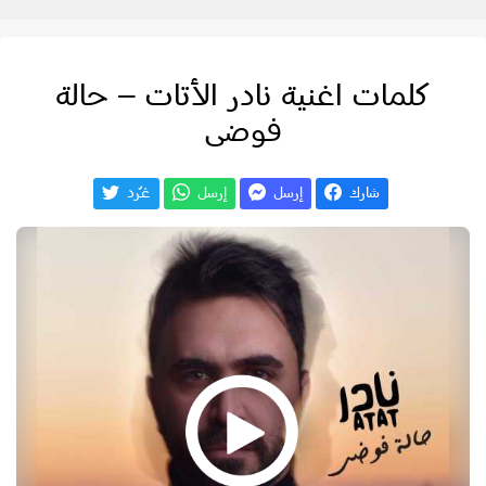
كلمات اغنية نادر الأتات – حالة
فوضى
شارك
إرسل
إرسل
غـّرد