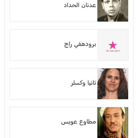
عدنان الحداد
برودهفي راج
تانيا وكسلر
مطاوع عويس