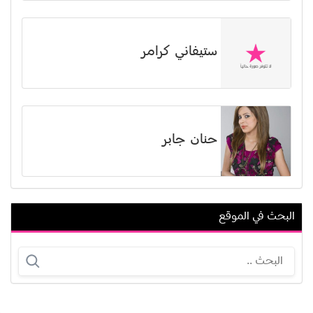
ستيفاني كرامر
حنان جابر
البحث في الموقع
جمال حمدي (غصين محمود حمدي)