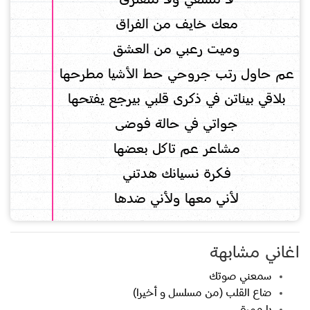
معك خايف من الفراق
وميت رعبي من العشق
عم حاول رتب جروحي حط الأشيا مطرحها
بلاقي بيناتن في ذكرى قلبي بيرجع يفتحها
جواتي في حالة فوضى
مشاعر عم تاكل بعضها
فكرة نسيانك هدتني
لأني معها ولأني ضدها
اغاني مشابهة
سمعني صوتك
ضاع القلب (من مسلسل و أخيرا)
يا مهرة