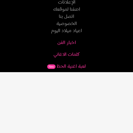
الإعلانات
اضفنا لموقعك
اتصل بنا
الخصوصية
اعياد ميلاد اليوم
اخبار الفن
كلمات الاغاني
لعبة اغنية الحظ
New
مشاهير بايو
ilham
Brisbane SEO
MshaherLive.CoM
© 2026