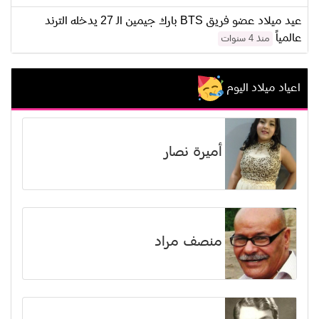
عيد ميلاد عضو فريق BTS بارك جيمين الـ 27 يدخله الترند
عالمياً
منذ 4 سنوات
اعياد ميلاد اليوم
أميرة نصار
منصف مراد