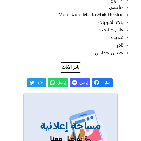
حاسس
Men Baed Ma Tawbik Bestou
بنت الشهبندر
قلبي عاليمين
تمنيت
نادر
خمس حواسي
نادر الأتات
شارك
إرسل
إرسل
غـّرد
مساحة إعلانية
تواصل معنا