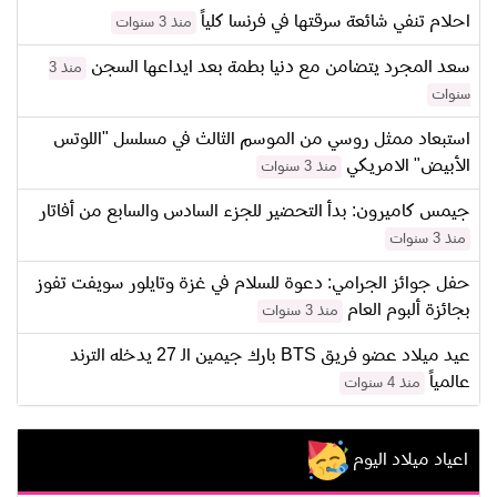
احلام تنفي شائعة سرقتها في فرنسا كلياً
منذ 3 سنوات
سعد المجرد يتضامن مع دنيا بطمة بعد ايداعها السجن
منذ 3
سنوات
استبعاد ممثل روسي من الموسم الثالث في مسلسل "اللوتس
الأبيض" الامريكي
منذ 3 سنوات
جيمس كاميرون: بدأ التحضير للجزء السادس والسابع من أفاتار
منذ 3 سنوات
حفل جوائز الجرامي: دعوة للسلام في غزة وتايلور سويفت تفوز
بجائزة ألبوم العام
منذ 3 سنوات
عيد ميلاد عضو فريق BTS بارك جيمين الـ 27 يدخله الترند
عالمياً
منذ 4 سنوات
اعياد ميلاد اليوم