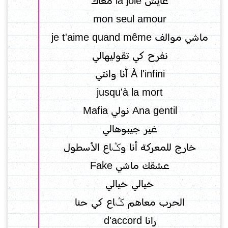
عايش la joie معاك
mon seul amour
ماشي موالف je t'aime quand même
نفرح كي تقوليهالي
À l'infini أنا وانتي
jusqu'à la mort
Ana gentil نولي Mafia
غير جيبوهالي
خارج للمعركة أنا وݣاع الأسطول
عشقك ماشي Fake
خيالي خيالي
الحرب معاهم ݣاع كي حنا
رانا d'accord