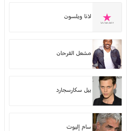
لانا ويلسون
مشعل الفرحان
بيل سكارسجارد
سام إليوت