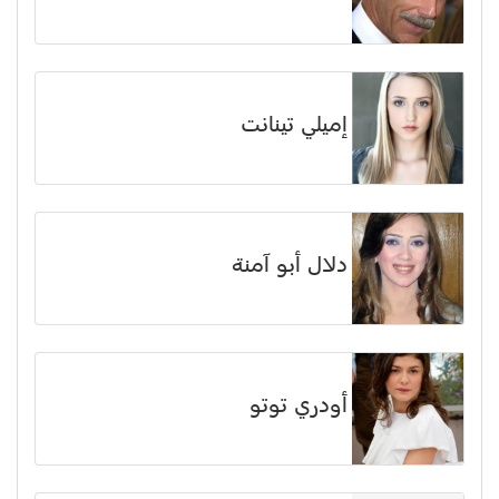
إميلي تينانت
دلال أبو آمنة
أودري توتو