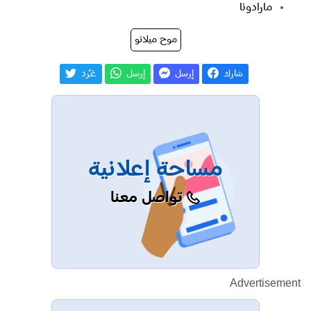
مارادونا
موح ميلانو
شارك
إرسل
إرسل
غـّرد
مساحة إعلانية
تواصل معنا
Advertisement