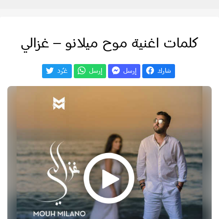
كلمات اغنية موح ميلانو – غزالي
شارك
إرسل
إرسل
غـّرد