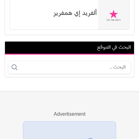
ألفريد إي همفريز
البحث في الموقع
عبدالله الوليدي
أليسيا سي ديل أوجيليا
Advertisement
عرض الكل