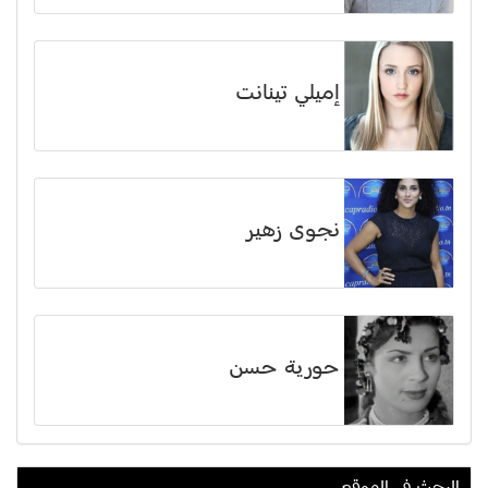
إميلي تينانت
نجوى زهير
حورية حسن
البحث في الموقع