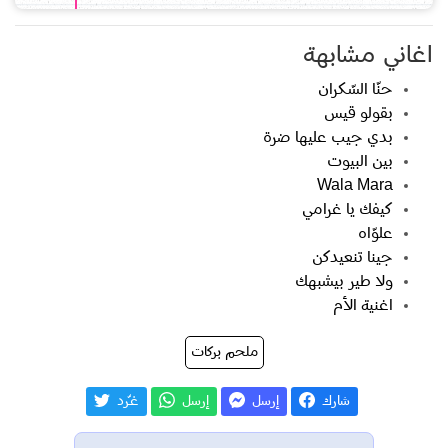
اغاني مشابهة
حنّا السّكران
بقولو قيس
بدي جيب عليها ضرة
بين البيوت
Wala Mara
كيفك يا غرامي
علوّاه
جينا تنعيدكن
ولا طير بيشبهك
اغنية الأم
ملحم بركات
شارك
إرسل
إرسل
غـّرد