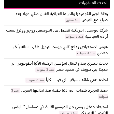
احدث المنشورات
وفاة نجم الكوميديا والدراما العراقية الفنان مكي عواد بعد
صراع مع المرض
منذ سنتين
شركة موسيقى امريكية تنفصل عن الموسيقي روجر ووترز بسبب
آراءه السياسية
منذ 3 سنوات
هوس الاستعراض يدفع كاني ويست لتبديل طقم اسنانه بآخر
معدني
منذ 3 سنوات
نحات مصري يقدم تمثال لمؤسس الرهبنة الأنبا أنطونيوس ابن
مدينة بني سويف في صعيد مصر
منذ 3 سنوات
احلام تنفي شائعة سرقتها في فرنسا كلياً
منذ 3 سنوات
سعد المجرد يتضامن مع دنيا بطمة بعد ايداعها السجن
منذ 3
سنوات
استبعاد ممثل روسي من الموسم الثالث في مسلسل "اللوتس
الأبيض" الامريكي
منذ 3 سنوات