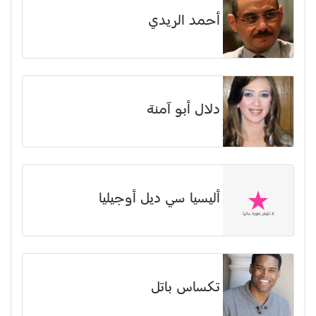
أحمد الريدي
دلال أبو آمنة
أليسيا سي ديل أوجيليا
تكساس باتل