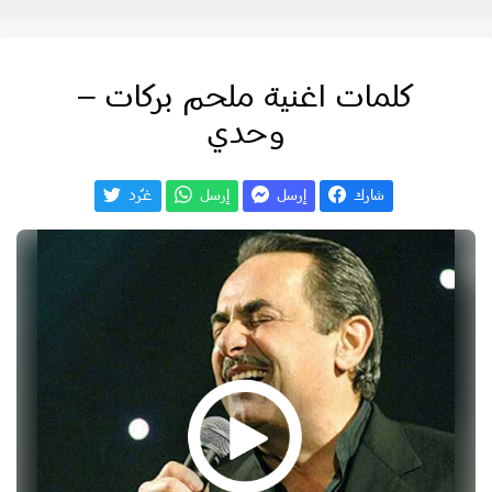
كلمات اغنية ملحم بركات –
وحدي
شارك
إرسل
إرسل
غـّرد