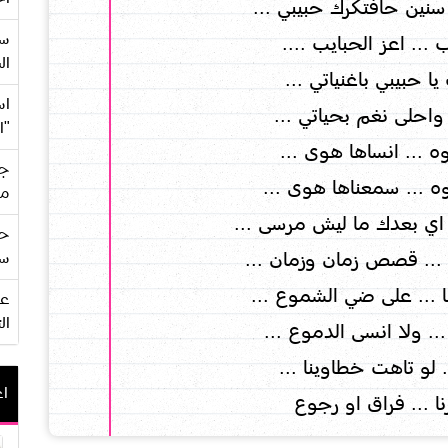
نين حافتكرك حبيبي ...
سع
.. اعز الحبايب ....
ال
بيبي باغنياتي ...
اس
احلى نغم بحياتي ...
"ا
وه ... انساها هوى ...
جي
 ... سمعناها هوى ...
من
اي بعدك ما ليش مرسى ...
حف
.. قصص زمان وزمان ...
سو
ا ... على ضي الشموع ...
ال
 ... ولا انسى الدموع ...
. لو تاهت خطاوينا ...
اع
ا ... فراق او رجوع