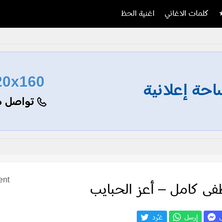
كلمات الاغاني
اغنية الحظ
20x160
حة إعلانية
تواصل م
ent
ى كامل – أعز الحبايب
ل
إرسل
غـّرد