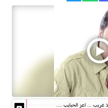
غريب ... اعز الحبايب ....