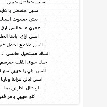
سنين حتفضل حبيبي ... س
سنين حتفضل يا غايب .
مش حيموت اسمك يا ح
عمري ما حانسى ارق و
انسى ازاي ايامنا الحل
انسى ملامح اجمل غنوه
انساك مستحيل حانسى ... 
حبك جوى القلب حيرسم .
انسى ازاي يا حبيبي سهرن
انسى ليالي عزابنا ونارنا
لو طال الطريق بينا ..
كلو حبيبي بامر قدرن