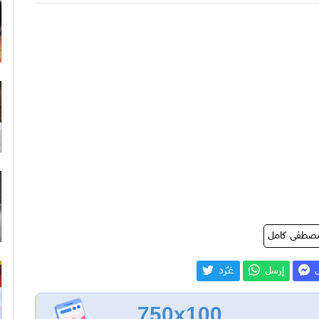
صطفى كامل
ل
إرسل
غـّرد
750x100