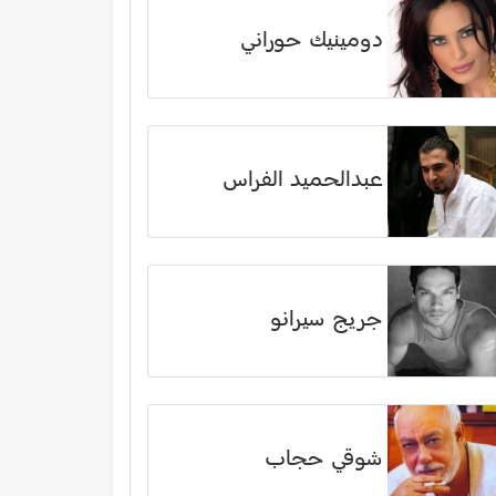
دومينيك حوراني
عبدالحميد الفراس
جريج سيرانو
شوقي حجاب