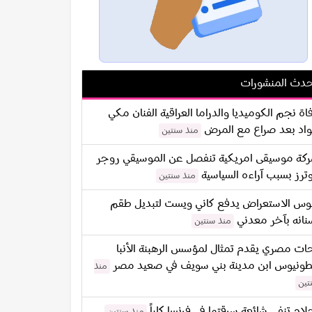
دث المنشورات
اة نجم الكوميديا والدراما العراقية الفنان مكي
اد بعد صراع مع المرض
منذ سنتين
كة موسيقى امريكية تنفصل عن الموسيقي روجر
ترز بسبب آراءه السياسية
منذ سنتين
س الاستعراض يدفع كاني ويست لتبديل طقم
نانه بآخر معدني
منذ سنتين
ات مصري يقدم تمثال لمؤسس الرهبنة الأنبا
طونيوس ابن مدينة بني سويف في صعيد مصر
منذ
تين
لام تنفي شائعة سرقتها في فرنسا كلياً
منذ سنتين