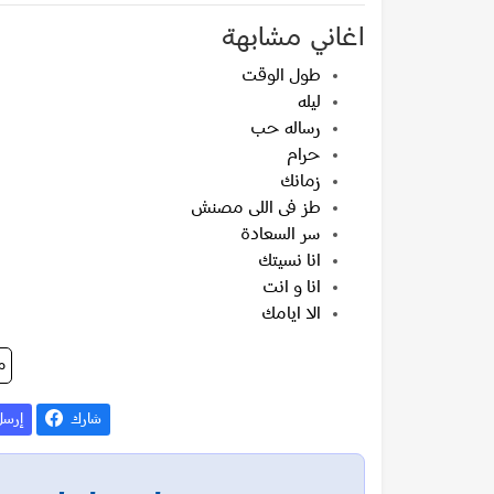
اغاني مشابهة
طول الوقت
ليله
رساله حب
حرام
زمانك
طز فى اللى مصنش
سر السعادة
انا نسيتك
انا و انت
الا ايامك
م
شارك
إرس