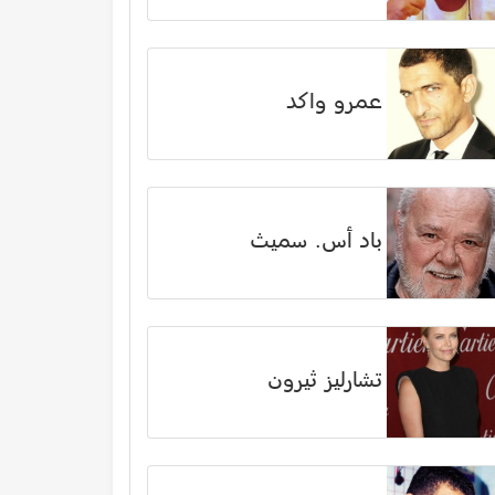
عمرو واكد
باد أس. سميث
تشارليز ثيرون