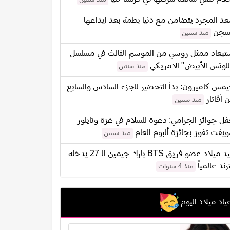
د المجرد يتضامن مع دنيا بطمة بعد ايداعها
سجن
منذ سنتين
تبعاد ممثل روسي من الموسم الثالث في مسلسل
للوتس الأبيض" الامريكي
منذ سنتين
مس كاميرون: بدأ التحضير للجزء السادس والسابع
 أفاتار
منذ سنتين
ل جوائز الجرامي: دعوة للسلام في غزة وتايلور
يفت تفوز بجائزة ألبوم العام
منذ سنتين
عيد ميلاد عضو فريق BTS بارك جيمين الـ 27 يدخله
ترند عالمياً
منذ 4 سنوات
ياد ميلاد اليوم