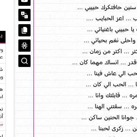
نين حافتكرك حبيبي ...
.. اعز الحبايب ....
بيبي باغنياتي ...
اح
احلى نغم بحياتي ...
وف
 ... اكتر من زمان ...
عو
ر ... انساك مهما كان ...
شر
لحب الي عاش فينا ...
وو
 ... الحب الي كان ...
هو
... قابلتك وانا ...
اس
... سقتني الهنا ...
نح
أن
 جوانا الحنين ساكن ...
سن
 ... زكرى لحبنا ...
اح