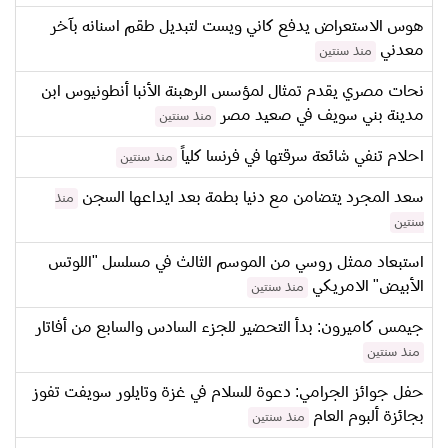
هوس الاستعراض يدفع كاني ويست لتبديل طقم اسنانه بآخر
معدني
منذ سنتين
نحات مصري يقدم تمثال لمؤسس الرهبنة الأنبا أنطونيوس ابن
مدينة بني سويف في صعيد مصر
منذ سنتين
احلام تنفي شائعة سرقتها في فرنسا كلياً
منذ سنتين
سعد المجرد يتضامن مع دنيا بطمة بعد ايداعها السجن
منذ
سنتين
استبعاد ممثل روسي من الموسم الثالث في مسلسل "اللوتس
الأبيض" الامريكي
منذ سنتين
جيمس كاميرون: بدأ التحضير للجزء السادس والسابع من أفاتار
منذ سنتين
حفل جوائز الجرامي: دعوة للسلام في غزة وتايلور سويفت تفوز
بجائزة ألبوم العام
منذ سنتين