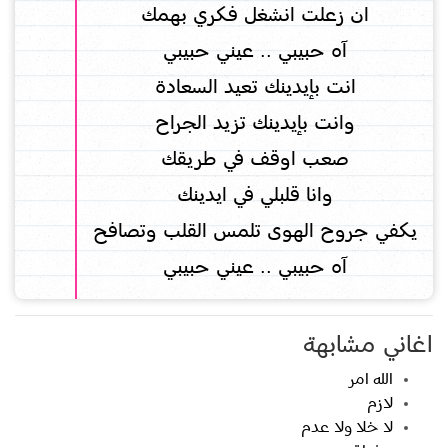
ان زعلت انشغل فكري بهمك
آه حبيبي .. عيني حبيبي
انت بإيدينك تعيد السعادة
وانت بإيدينك تزيد الجراح
صعب اوقف في طريقك
وانا قلبلي في ايدينك
يكفي جروح الهوى تلمس القلب وتصافح
آه حبيبي .. عيني حبيبي
اغاني مشابهة
الله امر
لازم
لا خلا ولا عدم