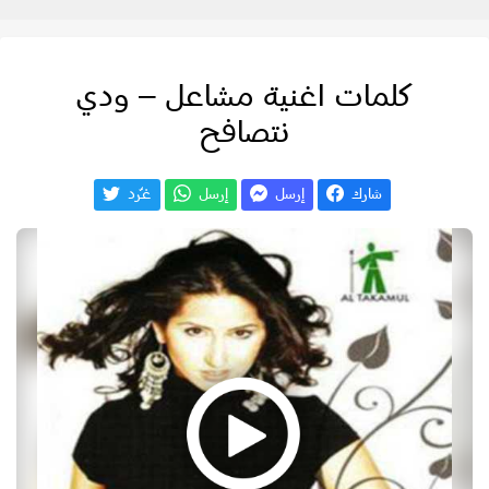
كلمات اغنية مشاعل – ودي
نتصافح
شارك
إرسل
إرسل
غـّرد