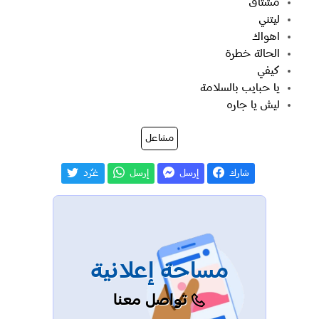
مشتاق
ليتني
اهواك
الحالة خطرة
كيفي
يا حبايب بالسلامة
ليش يا جاره
مشاعل
شارك
إرسل
إرسل
غـّرد
مساحة إعلانية
تواصل معنا