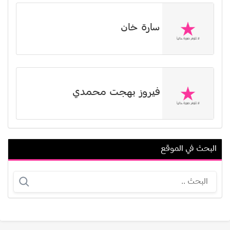
سارة خان
فيروز بهجت محمدي
البحث في الموقع
لمياء فغالي
جوش شوارتز