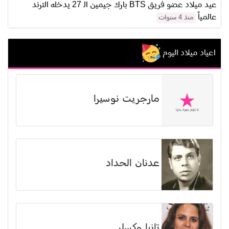
عيد ميلاد عضو فريق BTS بارك جيمين الـ 27 يدخله الترند
عالمياً
منذ 4 سنوات
اعياد ميلاد اليوم
مارجريت نوسيرا
عدنان الحداد
تانيا وكسلر