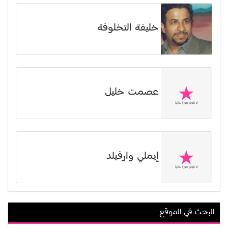
خليفة التخلوفة
عصمت خليل
إيملي وارفيلد
البحث في الموقع
سارة دندراوي