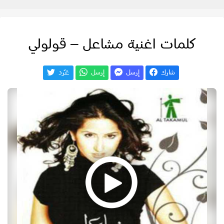
كلمات اغنية مشاعل – قولولي
شارك
إرسل
إرسل
غـّرد