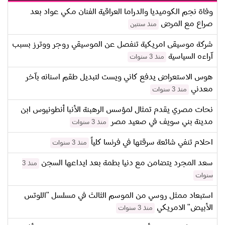
وفاة نجم الكوميديا والدراما العراقية الفنان مكي عواد بعد
صراع مع المرض
منذ سنتين
شركة موسيقى امريكية تنفصل عن الموسيقي روجر ووترز بسبب
آراءه السياسية
منذ 3 سنوات
هوس الاستعراض يدفع كاني ويست لتبديل طقم اسنانه بآخر
معدني
منذ 3 سنوات
نحات مصري يقدم تمثال لمؤسس الرهبنة الأنبا أنطونيوس ابن
مدينة بني سويف في صعيد مصر
منذ 3 سنوات
احلام تنفي شائعة سرقتها في فرنسا كلياً
منذ 3 سنوات
سعد المجرد يتضامن مع دنيا بطمة بعد ايداعها السجن
منذ 3
سنوات
استبعاد ممثل روسي من الموسم الثالث في مسلسل "اللوتس
الأبيض" الامريكي
منذ 3 سنوات