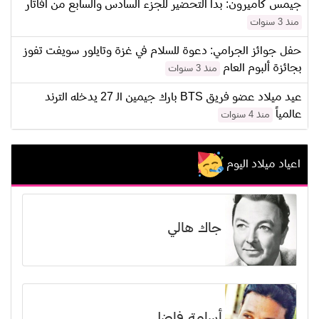
جيمس كاميرون: بدأ التحضير للجزء السادس والسابع من أفاتار
منذ 3 سنوات
حفل جوائز الجرامي: دعوة للسلام في غزة وتايلور سويفت تفوز
بجائزة ألبوم العام
منذ 3 سنوات
عيد ميلاد عضو فريق BTS بارك جيمين الـ 27 يدخله الترند
عالمياً
منذ 4 سنوات
اعياد ميلاد اليوم
جاك هالي
أسامة فاضل