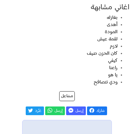
اغاني مشابهة
بغازله
أهدى
المودة
لقمة عيش
لازم
كان الحزن ضيف
كيفي
راعنا
يا هو
ودي نتصافح
مشاعل
شارك
إرسل
إرسل
غـّرد