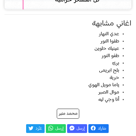
اغاني مشابهة
عدي النهار
طفوا النور
عينيك حلوين
طفو النور
برئ
بلح ابريمى
حرية
ياما مويل الهوي
موال الصبر
أنا وجي ليه
محمد منير
شارك
إرسل
إرسل
غـّرد