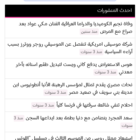
احدث المنشورات
وفاة نجم الكوميديا والدراما العراقية الفنان مكي عواد بعد
صراع مع المرض
منذ سنتين
شركة موسيقى امريكية تنفصل عن الموسيقي روجر ووترز بسبب
آراءه السياسية
منذ 3 سنوات
هوس الاستعراض يدفع كاني ويست لتبديل طقم اسنانه بآخر
معدني
منذ 3 سنوات
نحات مصري يقدم تمثال لمؤسس الرهبنة الأنبا أنطونيوس ابن
مدينة بني سويف في صعيد مصر
منذ 3 سنوات
احلام تنفي شائعة سرقتها في فرنسا كلياً
منذ 3 سنوات
سعد المجرد يتضامن مع دنيا بطمة بعد ايداعها السجن
منذ 3
سنوات
استبعاد ممثل روسي من الموسم الثالث في مسلسل "اللوتس