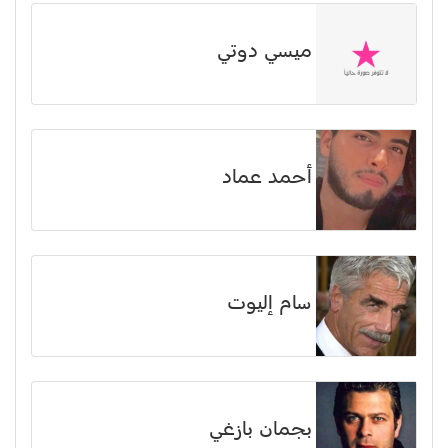
ميسي دوتي
أحمد عماد
سام إليوت
بجمان بازغي