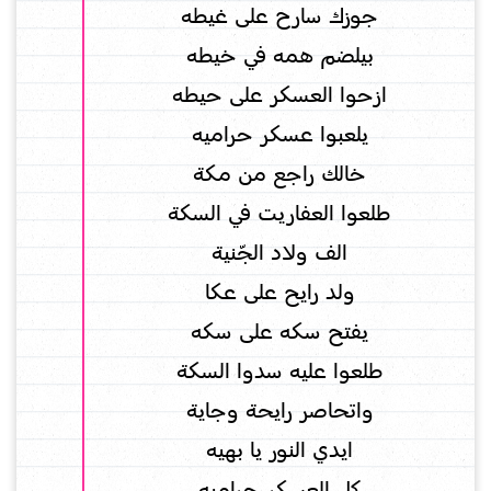
جوزك سارح على غيطه
بيلضم همه في خيطه
ازحوا العسكر على حيطه
يلعبوا عسكر حراميه
خالك راجع من مكة
طلعوا العفاريت في السكة
الف ولاد الجّنية
ولد رايح على عكا
يفتح سكه على سكه
طلعوا عليه سدوا السكة
واتحاصر رايحة وجاية
ايدي النور يا بهيه
كل العسكر حراميه