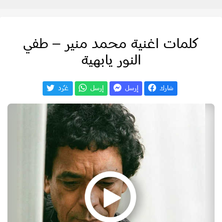
كلمات اغنية محمد منير – طفي
النور يابهية
شارك
إرسل
إرسل
غـّرد