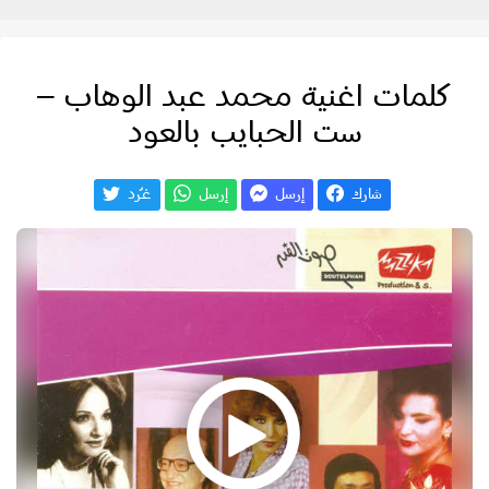
كلمات اغنية محمد عبد الوهاب –
ست الحبايب بالعود
شارك
إرسل
إرسل
غـّرد