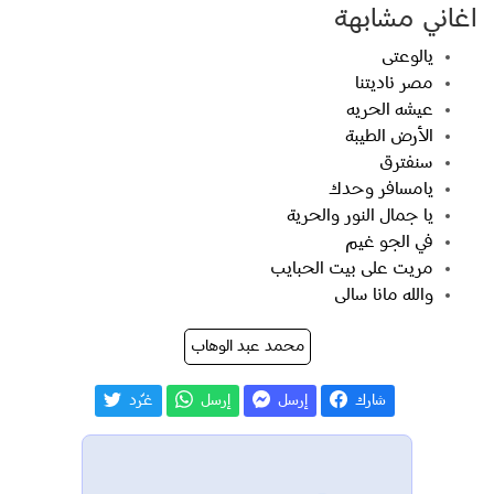
اغاني مشابهة
يالوعتى
مصر ناديتنا
عيشه الحريه
الأرض الطيبة
سنفترق
يامسافر وحدك
يا جمال النور والحرية
في الجو غيم
مريت على بيت الحبايب
والله مانا سالى
محمد عبد الوهاب
شارك
إرسل
إرسل
غـّرد