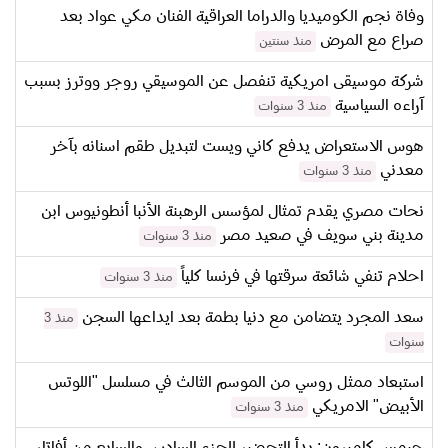
وفاة نجم الكوميديا والدراما العراقية الفنان مكي عواد بعد
صراع مع المرض
منذ سنتين
شركة موسيقى امريكية تنفصل عن الموسيقي روجر ووترز بسبب
آراءه السياسية
منذ 3 سنوات
هوس الاستعراض يدفع كاني ويست لتبديل طقم اسنانه بآخر
معدني
منذ 3 سنوات
نحات مصري يقدم تمثال لمؤسس الرهبنة الأنبا أنطونيوس ابن
مدينة بني سويف في صعيد مصر
منذ 3 سنوات
احلام تنفي شائعة سرقتها في فرنسا كلياً
منذ 3 سنوات
سعد المجرد يتضامن مع دنيا بطمة بعد ايداعها السجن
منذ 3
سنوات
استبعاد ممثل روسي من الموسم الثالث في مسلسل "اللوتس
الأبيض" الامريكي
منذ 3 سنوات
جيمس كاميرون: بدأ التحضير للجزء السادس والسابع من أفاتار