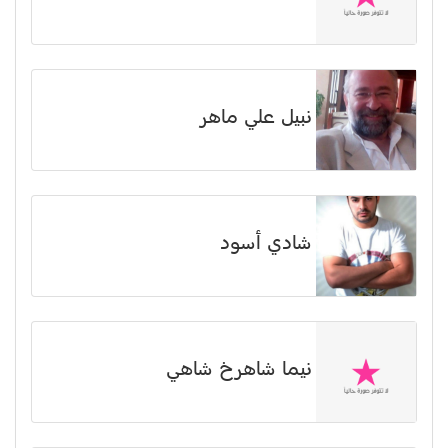
نبيل علي ماهر
شادي أسود
نیما شاهرخ شاهي