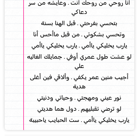
أنا روحي من روحك انت ـ وعايشه من سر
دعاكي
بتحسي بفرحتي ـ قبل الهنا بسنة
وتحسي بشكوتي ـ من قبل ماأحس أنا
يارب يخليكي ياأمي ـ يارب يخليكي ياأمي
لو عشت طول عمري أوفي ـ جمايلك الغاليه
علي
أجيب منين عمر يكفي ـ وألاقي فين أغلى
هدية
نور عيني ومهجتي ـ وحياتي ودنيتي
لو ترضي تقبليهم ـ دول هما هديتي
يارب يخليكي ياأمي ـ ست الحبايب ياحبيبة